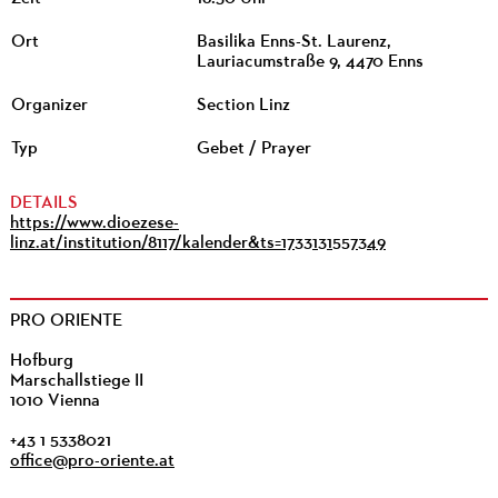
Ort
Basilika Enns-St. Laurenz,
Lauriacumstraße 9, 4470 Enns
Organizer
Section Linz
Typ
Gebet / Prayer
DETAILS
https://www.dioezese-
linz.at/institution/8117/kalender&ts=1733131557349
PRO ORIENTE
Hofburg
Marschallstiege II
1010 Vienna
+43 1 5338021
office@pro-oriente.at