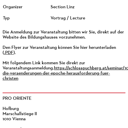
Organizer
Section Linz
Typ
Vortrag / Lecture
Die Anmeldung zur Veranstaltung bitten wir Sie, direkt auf der
Website des Bildungshauses vorzunehmen.
Den Flyer zur Veranstaltung können Sie hier herunterladen
(
.PDF
).
Mit folgendem Link kommen Sie direkt zur
Veranstaltungsanmeldung.
https://schlosspuchberg.at/seminar/1
die-veraenderungen-der-epoche-herausforderung-fuer-
christen
PRO ORIENTE
Hofburg
Marschallstiege II
1010 Vienna