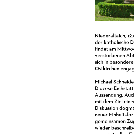
Niederaltaich, 12
der katholische D
findet am Mittwoc
verstorbenen Abt
sich in besonder
Ostkirchen engagi
Michael Schneider
Diözese Eichstätt
Aussendung. Auch 
mit dem Ziel eine
Diskussion dogma
neuer Einheitsfor
gemeinsamen Zuga
wieder beschreib