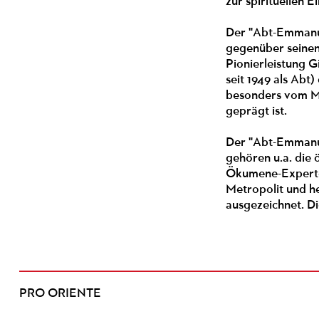
zur spirituellen 
Der "Abt-Emmanue
gegenüber seinen
Pionierleistung G
seit 1949 als Abt
besonders vom Mit
geprägt ist.
Der "Abt-Emmanue
gehören u.a. die
Ökumene-Experte 
Metropolit und h
ausgezeichnet. D
PRO ORIENTE