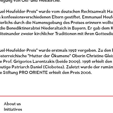
Einigung von Ost- und Westkirche.
l-Heufelder-Preis" wurde vom deutschen Rechtsanwalt Hanns
 konfessionsverschiedenen Eltern gestiftet. Emmanuel Heuf
ierlichs durch die Namensgebung des Preises erinnern wollte, 
) die Benediktinerabtei Niederaltaich in Bayern. Er gab dem 
einander zweier kirchlicher Traditionen mit ihren Gottesdi
l-Heufelder-Preis" wurde erstmals 1992 vergeben. Zu den b
 österreichische "Mutter der Ökumene" Oberin Christine Gl
Prof. Grigorios Larentzakis (beide 2009). 1998 erhielt den
eutige Patriarch Daniel (Ciobotea). Zuletzt wurde der rumä
ie Stiftung PRO ORIENTE erhielt den Preis 2006.
About us
Initiatives