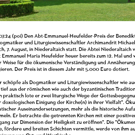
.07.24 (poi) Den Abt-Emmanuel-Heufelder-Preis der Benedikt
ogmatiker und Liturgiewissenschaftler Archimandrit Michael 
h, 7. August, in Niederaltaich statt. Die Abtei Niederaltaich
 Emmanuel Maria Heufelder heuer bereits zum 12. Mal und w
er Weise für die ökumenische Verständigung und Annäherung
eren. Der Preis ist in diesem Jahr mit 5.000 Euro dotiert.
 schöpfe als Dogmatiker und Liturgiewissenschaftler wie auc
 tief aus der römischen wie auch der byzantinischen Tradition
praktisch lote er zwei liturgische Wege der Gottesbegegnung 
r doxologischen Einigung der Kirche(n) in ihrer Vielfalt". Ök
tischer Auseinandersetzungen, mehr als die historische Auf
meln. Er betrachte die getrennten Kirchen mit einer positiv
ng zur Dimension der Heiligkeit zu eröffnen". Die "Ökumen
e, fördere und breiten Schichten vermittle, werde von ihm a