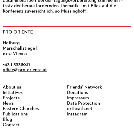
Zusammenarbeit bei der Tagungsvorbereitung stimme ihn –
trotz der herausfordernden Thematik – mit Blick auf die
Konferenz zuversichtlich, so Mussinghoff.
PRO ORIENTE
Hofburg
Marschallstiege II
1010 Vienna
+43 1 5338021
office@pro-oriente.at
About us
Friends' Network
Initiatives
Donations
Projects
Impressum
News
Data Protection
Eastern Churches
orthcath.net
Publications
Instagram
Blog
Contact