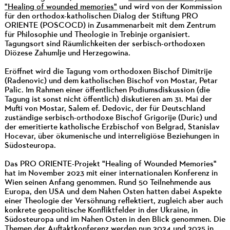
"Healing of wounded memories"
und wird von der Kommission
für den orthodox-katholischen Dialog der Stiftung PRO
ORIENTE (POSCOCD) in Zusammenarbeit mit dem Zentrum
für Philosophie und Theologie in Trebinje organisiert.
Tagungsort sind Räumlichkeiten der serbisch-orthodoxen
Diözese Zahumlje und Herzegowina.
Eröffnet wird die Tagung vom orthodoxen Bischof Dimitrije
(Radenovic) und dem katholischen Bischof von Mostar, Petar
Palic. Im Rahmen einer öffentlichen Podiumsdiskussion (die
Tagung ist sonst nicht öffentlich) diskutieren am 31. Mai der
Mufti von Mostar, Salem ef. Dedovic, der für Deutschland
zuständige serbisch-orthodoxe Bischof Grigorije (Duric) und
der emeritierte katholische Erzbischof von Belgrad, Stanislav
Hocevar, über ökumenische und interreligiöse Beziehungen in
Südosteuropa.
Das PRO ORIENTE-Projekt "Healing of Wounded Memories"
hat im November 2023 mit einer internationalen Konferenz in
Wien seinen Anfang genommen. Rund 50 Teilnehmende aus
Europa, den USA und dem Nahen Osten hatten dabei Aspekte
einer Theologie der Versöhnung reflektiert, zugleich aber auch
konkrete geopolitische Konfliktfelder in der Ukraine, in
Südosteuropa und im Nahen Osten in den Blick genommen. Die
Themen der Auftaktkonferenz werden nun 2024 und 2025 in