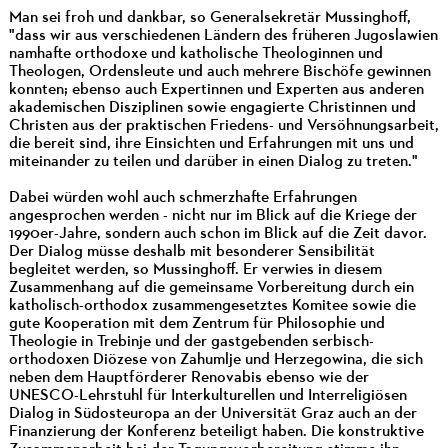
Man sei froh und dankbar, so Generalsekretär Mussinghoff,
"dass wir aus verschiedenen Ländern des früheren Jugoslawien
namhafte orthodoxe und katholische Theologinnen und
Theologen, Ordensleute und auch mehrere Bischöfe gewinnen
konnten; ebenso auch Expertinnen und Experten aus anderen
akademischen Disziplinen sowie engagierte Christinnen und
Christen aus der praktischen Friedens- und Versöhnungsarbeit,
die bereit sind, ihre Einsichten und Erfahrungen mit uns und
miteinander zu teilen und darüber in einen Dialog zu treten."
Dabei würden wohl auch schmerzhafte Erfahrungen
angesprochen werden - nicht nur im Blick auf die Kriege der
1990er-Jahre, sondern auch schon im Blick auf die Zeit davor.
Der Dialog müsse deshalb mit besonderer Sensibilität
begleitet werden, so Mussinghoff. Er verwies in diesem
Zusammenhang auf die gemeinsame Vorbereitung durch ein
katholisch-orthodox zusammengesetztes Komitee sowie die
gute Kooperation mit dem Zentrum für Philosophie und
Theologie in Trebinje und der gastgebenden serbisch-
orthodoxen Diözese von Zahumlje und Herzegowina, die sich
neben dem Hauptförderer Renovabis ebenso wie der
UNESCO-Lehrstuhl für Interkulturellen und Interreligiösen
Dialog in Südosteuropa an der Universität Graz auch an der
Finanzierung der Konferenz beteiligt haben. Die konstruktive