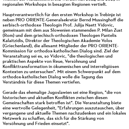
regionalen Workshops in besagten Regionen vertieft.
Hauptverantwortlich für den ersten Workshop in Trebinje ist
neben PRO ORIENTE-Generalsekretär Bernd Mussinghoff die
serbisch-orthodoxe Theologin Prof. Julija Naett Vidovic,
gemeinsam mit dem aus Slowenien stammenden P. Milan Zust
(Rom) und dem griechisch-orthodoxen Theologen Pantelis
Kalaitzidis, Direktor der Theologischen Akademie Volos
(Griechenland), die allesamt Mitglieder der PRO ORIENTE-
Kommission für orthodox-katholischen Dialog sind. Ziel der
Veranstaltung sei es, so Vidovic, "die theologischen und
praktischen Aspekte von Reue, Versöhnung und
Konflikttransformation in ökumenischen und interreligiösen
Kontexten zu untersuchen". Mit einem Schwerpunkt auf dem
orthodox-katholischen Dialog wolle die Tagung das
Verständnis für diese Themen vertiefen.
Gerade das ehemalige Jugoslawien sei eine Region, "die von
historischen und aktuellen Konflikten zwischen diesen
Gemeinschaften stark betroffen ist". Die Veranstaltung biete
eine wertvolle Gelegenheit, "Erfahrungen auszutauschen, über
vergangene und aktuelle Themen nachzudenken und ein lokales
Netzwerk zu schaffen, das sich für die Stärkung von
Versöhnung und Frieden einsetzt".