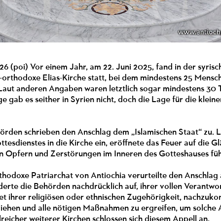
6 (poi) Vor einem Jahr, am 22. Juni 2025, fand in der syri
h-orthodoxe Elias-Kirche statt, bei dem mindestens 25 Mens
Laut anderen Angaben waren letztlich sogar mindestens 30 T
e gab es seither in Syrien nicht, doch die Lage für die klei
örden schrieben den Anschlag dem „Islamischen Staat“ zu. La
tesdienstes in die Kirche ein, eröffnete das Feuer auf die 
en Opfern und Zerstörungen im Inneren des Gotteshauses fü
thodoxe Patriarchat von Antiochia verurteilte den Anschlag
erte die Behörden nachdrücklich auf, ihrer vollen Verantwo
et ihrer religiösen oder ethnischen Zugehörigkeit, nachzuko
iehen und alle nötigen Maßnahmen zu ergreifen, um solche A
eicher weiterer Kirchen schlossen sich diesem Appell an.