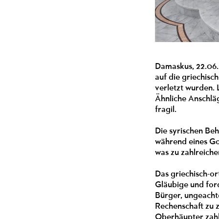
Damaskus, 22.06.2
auf die griechisc
verletzt wurden. 
Ähnliche Anschläg
fragil.
Die syrischen Beh
während eines Got
was zu zahlreich
Das griechisch-or
Gläubige und ford
Bürger, ungeacht
Rechenschaft zu z
Oberhäupter zahlr