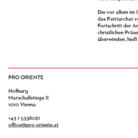
Die vor allem im 
das Patriarchat v
Fortschritt der A
christlichen Präs
überwinden, hieß 
PRO ORIENTE
Hofburg
Marschallstiege II
1010 Vienna
+43 1 5338021
office@pro-oriente.at