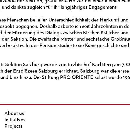
itzende der Sektion, gratulierte Holzer bei einer kleinen F
 und dankte zugleich für ihr langjähriges Engagement.
, dass Menschen bei aller Unterschiedlichkeit der Herkunf
Respekt begegnen. Deshalb arbeite ich seit Jahrzehnten in d
d der Förderung des Dialogs zwischen Kirchen östlicher und w
 der Sektion. Die zweifache Mutter und sechsfache Großmutt
rbe aktiv. In der Pension studierte sie Kunstgeschichte un
Sektion Salzburg wurde von Erzbischof Karl Berg am 7. O
ch der Erzdiözese Salzburg errichtet. Salzburg war die erst
und Linz hinzu. Die Stiftung PRO ORIENTE selbst wurde 19
About us
Initiatives
Projects