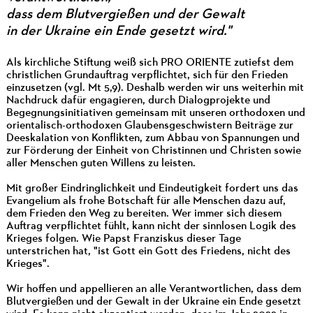
dass dem Blutvergießen und der Gewalt
in der Ukraine ein Ende gesetzt wird."
Als kirchliche Stiftung weiß sich PRO ORIENTE zutiefst dem
christlichen Grundauftrag verpflichtet, sich für den Frieden
einzusetzen (vgl. Mt 5,9). Deshalb werden wir uns weiterhin mit
Nachdruck dafür engagieren, durch Dialogprojekte und
Begegnungsinitiativen gemeinsam mit unseren orthodoxen und
orientalisch-orthodoxen Glaubensgeschwistern Beiträge zur
Deeskalation von Konflikten, zum Abbau von Spannungen und
zur Förderung der Einheit von Christinnen und Christen sowie
aller Menschen guten Willens zu leisten.
Mit großer Eindringlichkeit und Eindeutigkeit fordert uns das
Evangelium als frohe Botschaft für alle Menschen dazu auf,
dem Frieden den Weg zu bereiten. Wer immer sich diesem
Auftrag verpflichtet fühlt, kann nicht der sinnlosen Logik des
Krieges folgen. Wie Papst Franziskus dieser Tage
unterstrichen hat, "ist Gott ein Gott des Friedens, nicht des
Krieges".
Wir hoffen und appellieren an alle Verantwortlichen, dass dem
Blutvergießen und der Gewalt in der Ukraine ein Ende gesetzt