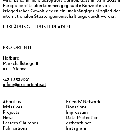
wird. Es kann nicht akzeptiert werden, dass im Jahr 2022 in
Europa bereits überkommen geglaubte Konzepte von
kriegerischer Gewalt gegen ein unabhängiges Mitglied der
internationalen Staatengemeinschaft angewandt werden.
ERKLÄRUNG HERUNTERLADEN.
PRO ORIENTE
Hofburg
Marschallstiege II
1010 Vienna
+43 1 5338021
office@pro-oriente.at
About us
Friends' Network
Initiatives
Donations
Projects
Impressum
News
Data Protection
Eastern Churches
orthcath.net
Publications
Instagram