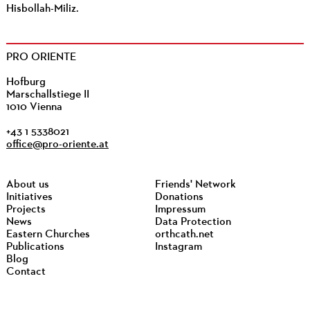
Hisbollah-Miliz.
PRO ORIENTE
Hofburg
Marschallstiege II
1010 Vienna
+43 1 5338021
office@pro-oriente.at
About us
Friends' Network
Initiatives
Donations
Projects
Impressum
News
Data Protection
Eastern Churches
orthcath.net
Publications
Instagram
Blog
Contact