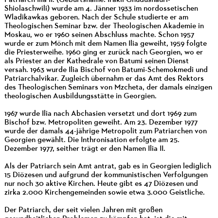
Patriarch Ilia II. (Geburtsname: Irakli Ghudushauri-
Shiolaschwili) wurde am 4. Jänner 1933 im nordossetischen
Wladikawkas geboren. Nach der Schule studierte er am
Theologischen Seminar bzw. der Theologischen Akademie in
Moskau, wo er 1960 seinen Abschluss machte. Schon 1957
wurde er zum Mönch mit dem Namen Ilia geweiht, 1959 folgte
die Priesterweihe. 1960 ging er zurück nach Georgien, wo er
als Priester an der Kathedrale von Batumi seinen Dienst
versah. 1963 wurde Ilia Bischof von Batumi-Schemokmedi und
Patriarchalvikar. Zugleich übernahm er das Amt des Rektors
des Theologischen Seminars von Mzcheta, der damals einzigen
theologischen Ausbildungsstätte in Georgien.
1967 wurde Ilia nach Abchasien versetzt und dort 1969 zum
Bischof bzw. Metropoliten geweiht. Am 23. Dezember 1977
wurde der damals 44-jährige Metropolit zum Patriarchen von
Georgien gewählt. Die Inthronisation erfolgte am 25.
Dezember 1977, seither trägt er den Namen Ilia II.
Als der Patriarch sein Amt antrat, gab es in Georgien lediglich
15 Diözesen und aufgrund der kommunistischen Verfolgungen
nur noch 30 aktive Kirchen. Heute gibt es 47 Diözesen und
zirka 2.000 Kirchengemeinden sowie etwa 3.000 Geistliche.
Der Patriarch, der seit vielen Jahren mit großen