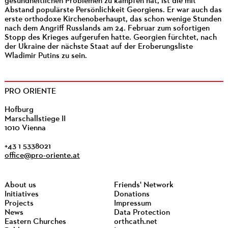
gesundheitlichen Problemen zu kämpfen hat, ist die mit
Abstand populärste Persönlichkeit Georgiens. Er war auch das
erste orthodoxe Kirchenoberhaupt, das schon wenige Stunden
nach dem Angriff Russlands am 24. Februar zum sofortigen
Stopp des Krieges aufgerufen hatte. Georgien fürchtet, nach
der Ukraine der nächste Staat auf der Eroberungsliste
Wladimir Putins zu sein.
PRO ORIENTE
Hofburg
Marschallstiege II
1010 Vienna
+43 1 5338021
office@pro-oriente.at
About us
Friends' Network
Initiatives
Donations
Projects
Impressum
News
Data Protection
Eastern Churches
orthcath.net