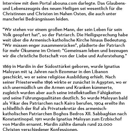
Interview mit dem Portal abouna.com darlegte. Das Glaubens-
und Lebenszeugnis des neuen Heiligen sei wesentlich für die
Christinnen und Christen im Nahen Osten, die auch unter
mancherlei Bedrängnissen leiden.
"Wir stehen vor einem großen Mann, der sein Leben für sein
Volk geopfert hat", so der Patriarch. Die Heiligsprechung habe
weit über die Armenisch-katholische Kirche hinaus Bedeutung.
"Wir müssen enger zusammenrücken", plädierte der Patriarch
für mehr Ökumene im Orient: "Gemeinsam leben und bezeugen
wir die christliche Botschaft von der Liebe und Auferstehung."
1869 in Mardin in der Südosttürkei geboren, wurde Ignatius
Maloyan mit 14 Jahren nach Bzommar in den Libanon
geschickt, wo er seine religiöse Ausbildung erhielt. Nach
seiner Priesterweihe 1896 wirkte er zunächst in Ägypten, wo er
sich unermüdlich um die Armen und Kranken kümmerte,
zugleich wurden aber auch seine intellektuellen Fähigkeiten
und seine Führungsqualitäten deutlich. So wurde Maloyan bald
als Vikar des Patriarchen nach Kairo berufen, 1904 ereilte ihn
schließlich der Ruf als Privatsekretär des armenisch-
katholischen Patriarchen Boghos Bedros XII. Sabbaghian nach
Konstantinopel. 1911 wurde Ignatius Maloyan zum Erzbischof
von Mardin ernannt. Mardin zählte damals rund 22.000
Christen verschiedener Konfessionen.