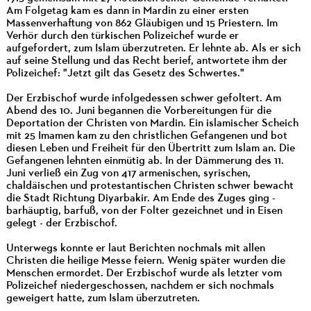
Am Folgetag kam es dann in Mardin zu einer ersten
Massenverhaftung von 862 Gläubigen und 15 Priestern. Im
Verhör durch den türkischen Polizeichef wurde er
aufgefordert, zum Islam überzutreten. Er lehnte ab. Als er sich
auf seine Stellung und das Recht berief, antwortete ihm der
Polizeichef: "Jetzt gilt das Gesetz des Schwertes."
Der Erzbischof wurde infolgedessen schwer gefoltert. Am
Abend des 10. Juni begannen die Vorbereitungen für die
Deportation der Christen von Mardin. Ein islamischer Scheich
mit 25 Imamen kam zu den christlichen Gefangenen und bot
diesen Leben und Freiheit für den Übertritt zum Islam an. Die
Gefangenen lehnten einmütig ab. In der Dämmerung des 11.
Juni verließ ein Zug von 417 armenischen, syrischen,
chaldäischen und protestantischen Christen schwer bewacht
die Stadt Richtung Diyarbakir. Am Ende des Zuges ging -
barhäuptig, barfuß, von der Folter gezeichnet und in Eisen
gelegt - der Erzbischof.
Unterwegs konnte er laut Berichten nochmals mit allen
Christen die heilige Messe feiern. Wenig später wurden die
Menschen ermordet. Der Erzbischof wurde als letzter vom
Polizeichef niedergeschossen, nachdem er sich nochmals
geweigert hatte, zum Islam überzutreten.