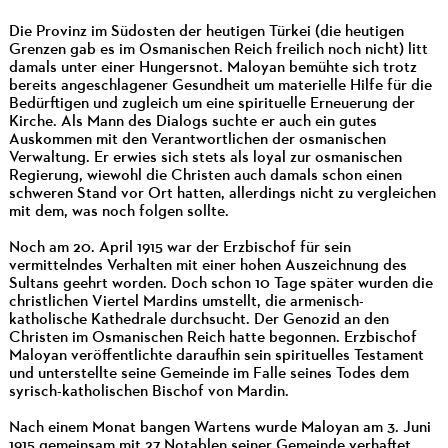
Die Provinz im Südosten der heutigen Türkei (die heutigen
Grenzen gab es im Osmanischen Reich freilich noch nicht) litt
damals unter einer Hungersnot. Maloyan bemühte sich trotz
bereits angeschlagener Gesundheit um materielle Hilfe für die
Bedürftigen und zugleich um eine spirituelle Erneuerung der
Kirche. Als Mann des Dialogs suchte er auch ein gutes
Auskommen mit den Verantwortlichen der osmanischen
Verwaltung. Er erwies sich stets als loyal zur osmanischen
Regierung, wiewohl die Christen auch damals schon einen
schweren Stand vor Ort hatten, allerdings nicht zu vergleichen
mit dem, was noch folgen sollte.
Noch am 20. April 1915 war der Erzbischof für sein
vermittelndes Verhalten mit einer hohen Auszeichnung des
Sultans geehrt worden. Doch schon 10 Tage später wurden die
christlichen Viertel Mardins umstellt, die armenisch-
katholische Kathedrale durchsucht. Der Genozid an den
Christen im Osmanischen Reich hatte begonnen. Erzbischof
Maloyan veröffentlichte daraufhin sein spirituelles Testament
und unterstellte seine Gemeinde im Falle seines Todes dem
syrisch-katholischen Bischof von Mardin.
Nach einem Monat bangen Wartens wurde Maloyan am 3. Juni
1915 gemeinsam mit 27 Notablen seiner Gemeinde verhaftet.