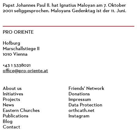
Papst Johannes Paul II. hat Ignatius Maloyan am 7. Oktober
2001 seliggesprochen. Maloyans Gedenktag ist der 11. Juni.
PRO ORIENTE
Hofburg
Marschallstiege II
1010 Vienna
+43 1 5338021
office@pro-oriente.at
About us
Friends' Network
Initiatives
Donations
Projects
Impressum
News
Data Protection
Eastern Churches
orthcath.net
Publications
Instagram
Blog
Contact