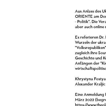
Aus Anlass des 
ORIENTE am Donne
- Politik". Die V
aber auch online 
Es referieren Dr.
Wurzeln der ukra
"Volksrepubliken
zugleich ihre Souv
Geschichte und Ku
Anfängen der "Ki
wirtschaftspoliti
Khrystyna Fostyak
Alexander Kraljic
Eine Anmeldung fü
März 2022 (begre
https://www.theol