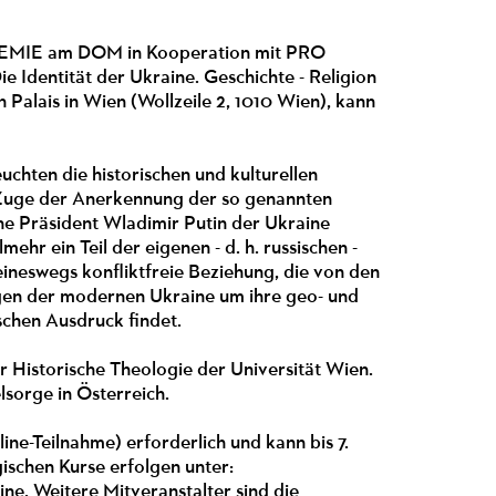
ADEMIE am DOM in Kooperation mit PRO
 Identität der Ukraine. Geschichte - Religion
n Palais in Wien (Wollzeile 2, 1010 Wien), kann
uchten die historischen und kulturellen
m Zuge der Anerkennung der so genannten
he Präsident Wladimir Putin der Ukraine
ehr ein Teil der eigenen - d. h. russischen -
eineswegs konfliktfreie Beziehung, die von den
ngen der modernen Ukraine um ihre geo- und
ischen Ausdruck findet.
ür Historische Theologie der Universität Wien.
lsorge in Österreich.
ine-Teilnahme) erforderlich und kann bis 7.
ischen Kurse erfolgen unter:
ine
. Weitere Mitveranstalter sind die