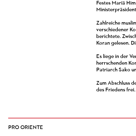
Festes Mariä Himm
Ministerpräsiden
Zahlreiche muslim
verschiedener Ko
berichtete. Zwis
Koran gelesen. D
Es liege in der V
herrschenden Konf
Patriarch Sako u
Zum Abschluss de
des Friedens frei.
PRO ORIENTE