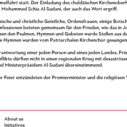
elfahrt statt. Der Einladung des chaldäischen Kirchenoberha
t Mohammed Schia Al-Sudani, der auch das Wort ergriff.
ische und christliche Geistliche, Ordensfrauen, einige Botsc
nfessionen beteten gemeinsam für den Frieden, wie das in J
chen den Psalmen, Hymnen und Gebeten wurde Stellen aus 
ie Hymnen wurden vom Patriarchalen Kirchenchor gesungen
erantwortung einer jeden Person und eines jeden Landes, Frie
likte dürften nicht in einen regionalen Krieg mit desaströs
nd Ministerpräsident Al-Sudani übereinstimmend.
r Feier entzündeten der Premierminister und die religiösen 
About us
Initiatives