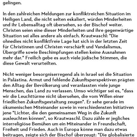
gelingen.
In den zahlreichen Meldungen zur konfliktreichen Situation im
Heiligen Land, die nicht selten eskaliert, würden Minderheiten
und ihr Lebensalltag oft übersehen, so der Bischof weiter.
Christen seien eine dieser Minderheiten und ihre gegenwärtige
Situation sei alles andere als einfach. Krautwaschl: "Die
ohnedies nicht konfliktfreie Lage hat sich in der letzten Zeit
für Christinnen und Christen verschärft und Vandalismus,
Übergriffe sowie Beschimpfungen stellen keine Ausnahmen
mehr dar." Freilich gebe es auch viele jüdische Stimmen, die
diese Gewalt verurteilten.
Nicht weniger besorgniserregend als in Israel sei die Situation
in Palästina. Armut und fehlende Zukunftsperspektiven prägten
den Alltag der Bevölkerung und veranlassten viele junge
Menschen, das Land zu verlassen. Umso wichtiger sei es, "dass
wir die Leuchttürme nicht übersehen, die vom Willen einer
friedlichen Zukunftsgestaltung zeugen". Er sehe gerade im
ökumenischen Miteinander sowie in verschiedensten Initiativen
jene "Lichter, die den gemeinsamen Weg in die Zukunft
ausleuchten können", so Krautwaschl. Dazu zähle er jegliches
interreligiöse Bemühen um ein Miteinander in Freundschaft,
Freiheit und Frieden. Auch in Europa könne man dazu etwas
beitragen, zeigte sich der Bischof überzeugt: "Die globalisierte