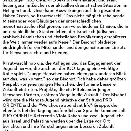
Salzburger PRO ORIENTE-Sektion veranstaltet und steht
heuer ganz im Zeichen der aktuellen dramatischen Situation im
Heiligen Land. Diese habe Auswirkungen auf den gesamten
Nahen Osten, so Krautwaschl: "Das nicht möglich scheinende
Miteinander von Gläubigen der unterschiedlichen
monotheistischen Religionen, von verschiedener Ethnien, die in
unterschiedlichen Staaten leben, der israelisch-jüdischen,
arabisch-islamischen und christlichen Bevölkerung erschüttert
die Welt immer wieder aufs Neue." Der Bischof plädierte
eindringlich für ein Miteinander und den gemeinsamen Einsatz
für Menschenrechte und Frieden.
Krautwaschl hob u.a. die Anliegen und das Engagement der
Jugend hervor, die auch bei der ICO-Tagung eine wichtige
Rolle spielt. "Junge Menschen haben einen ganz anderen Blick
auf das, was kommt." so der Bischof: "Ich habe daher größten
Respekt vor jenen jungen Menschen, die für eine bessere
Zukunft eintreten. Projekte, die ein Miteinander junger
Menschen fördern, eröffnen Wege in die Zukunft." Der Bischof
würdigte die Nahost-Jugendinitiative der Stiftung PRO
ORIENTE und der "We choose abundant life"-Gruppe, die
ebenfalls bei der Tagung ausführlich zur Sprache kommen soll.
PRO ORIENTE-Referentin Viola Raheb und zwei Jugendliche
aus Israel und Palästina werden über die Lage vor Ort
berichten und ihre Vorstellungen einer besseren Zukunft