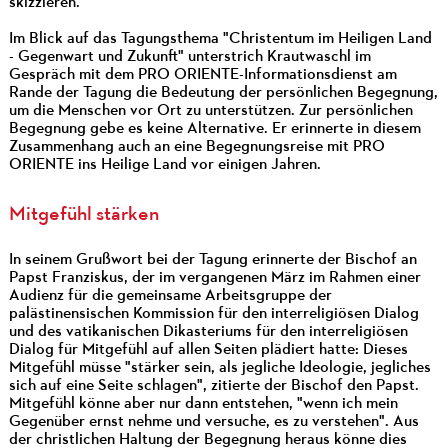
skizzieren.
Im Blick auf das Tagungsthema "Christentum im Heiligen Land
- Gegenwart und Zukunft" unterstrich Krautwaschl im
Gespräch mit dem PRO ORIENTE-Informationsdienst am
Rande der Tagung die Bedeutung der persönlichen Begegnung,
um die Menschen vor Ort zu unterstützen. Zur persönlichen
Begegnung gebe es keine Alternative. Er erinnerte in diesem
Zusammenhang auch an eine Begegnungsreise mit PRO
ORIENTE ins Heilige Land vor einigen Jahren.
Mitgefühl
stärken
In seinem Grußwort bei der Tagung erinnerte der Bischof an
Papst Franziskus, der im vergangenen März im Rahmen einer
Audienz für die gemeinsame Arbeitsgruppe der
palästinensischen Kommission für den interreligiösen Dialog
und des vatikanischen Dikasteriums für den interreligiösen
Dialog für Mitgefühl auf allen Seiten plädiert hatte: Dieses
Mitgefühl müsse "stärker sein, als jegliche Ideologie, jegliches
sich auf eine Seite schlagen", zitierte der Bischof den Papst.
Mitgefühl könne aber nur dann entstehen, "wenn ich mein
Gegenüber ernst nehme und versuche, es zu verstehen". Aus
der christlichen Haltung der Begegnung heraus könne dies