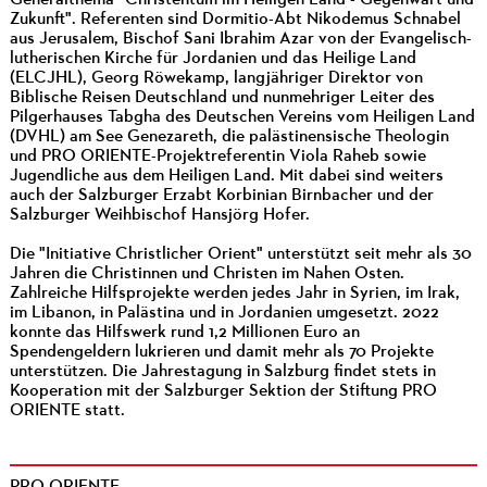
Generalthema "Christentum im Heiligen Land - Gegenwart und
Zukunft". Referenten sind Dormitio-Abt Nikodemus Schnabel
aus Jerusalem, Bischof Sani Ibrahim Azar von der Evangelisch-
lutherischen Kirche für Jordanien und das Heilige Land
(ELCJHL), Georg Röwekamp, langjähriger Direktor von
Biblische Reisen Deutschland und nunmehriger Leiter des
Pilgerhauses Tabgha des Deutschen Vereins vom Heiligen Land
(DVHL) am See Genezareth, die palästinensische Theologin
und PRO ORIENTE-Projektreferentin Viola Raheb sowie
Jugendliche aus dem Heiligen Land. Mit dabei sind weiters
auch der Salzburger Erzabt Korbinian Birnbacher und der
Salzburger Weihbischof Hansjörg Hofer.
Die "Initiative Christlicher Orient" unterstützt seit mehr als 30
Jahren die Christinnen und Christen im Nahen Osten.
Zahlreiche Hilfsprojekte werden jedes Jahr in Syrien, im Irak,
im Libanon, in Palästina und in Jordanien umgesetzt. 2022
konnte das Hilfswerk rund 1,2 Millionen Euro an
Spendengeldern lukrieren und damit mehr als 70 Projekte
unterstützen. Die Jahrestagung in Salzburg findet stets in
Kooperation mit der Salzburger Sektion der Stiftung PRO
ORIENTE statt.