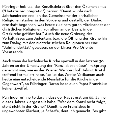
Pühringer hob u.a. das Konzilsdekret über den Ökumenismus
("Unitatis redintegratio") hervor: "Damit wurde nach
Jahrhunderten endlich das Gemeinsame der christlichen
Religionen stärker in den Vordergrund gestellt, der Dialog
ernsthaft begonnen, was heute zu einem guten Miteinander der
christlichen Religionen, vor allem an der Basis, in der
Ortskirche geführt hat." Auch die neue Ordnung des
Verhältnisses zum Judentum, bzw. die Öffnung der Kirche hin
zum Dialog mit den nichtchristlichen Religionen sei eine
"Jahrhunderttat" gewesen, so der Linzer Pro Oriente-
Vorsitzende.
Auch wenn die katholische Kirche speziell in den letzten 30
Jahren an der Umsetzung der "Konzilsbeschlüsse" im Sprung
gehemmt war, wie es der Wiener Weihbischof Helmut Krätzl
treffend formuliert habe, "so ist das Zweite Vatikanum auch
heute eine entscheidende Messlatte für die Kirche in der
Gegenwart", so Pühringer. Daran lasse auch Papst Franziskus
keinen Zweifel.
Pühringer erinnerte daran, dass der Papst erst am 30. Jänner
dieses Jahres klargestellt habe: "Wer dem Konzil nicht folgt,
steht nicht in der Kirche!" Damit habe Franziskus in
ungewohnter Klarheit, ja Schärfe, deutlich gemacht, "es gibt