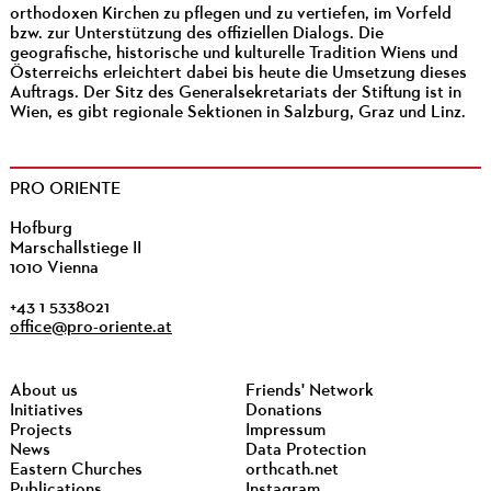
orthodoxen Kirchen zu pflegen und zu vertiefen, im Vorfeld
bzw. zur Unterstützung des offiziellen Dialogs. Die
geografische, historische und kulturelle Tradition Wiens und
Österreichs erleichtert dabei bis heute die Umsetzung dieses
Auftrags. Der Sitz des Generalsekretariats der Stiftung ist in
Wien, es gibt regionale Sektionen in Salzburg, Graz und Linz.
PRO ORIENTE
Hofburg
Marschallstiege II
1010 Vienna
+43 1 5338021
office@pro-oriente.at
About us
Friends' Network
Initiatives
Donations
Projects
Impressum
News
Data Protection
Eastern Churches
orthcath.net
Publications
Instagram