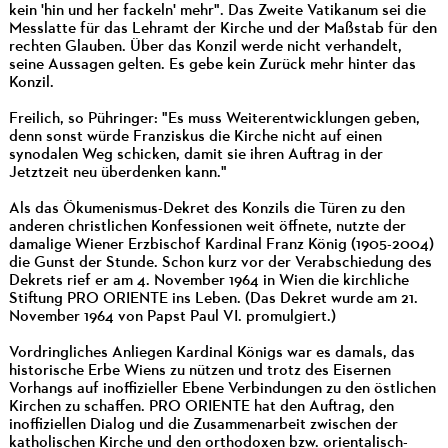
kein 'hin und her fackeln' mehr". Das Zweite Vatikanum sei die
Messlatte für das Lehramt der Kirche und der Maßstab für den
rechten Glauben. Über das Konzil werde nicht verhandelt,
seine Aussagen gelten. Es gebe kein Zurück mehr hinter das
Konzil.
Freilich, so Pühringer: "Es muss Weiterentwicklungen geben,
denn sonst würde Franziskus die Kirche nicht auf einen
synodalen Weg schicken, damit sie ihren Auftrag in der
Jetztzeit neu überdenken kann."
Als das Ökumenismus-Dekret des Konzils die Türen zu den
anderen christlichen Konfessionen weit öffnete, nutzte der
damalige Wiener Erzbischof Kardinal Franz König (1905-2004)
die Gunst der Stunde. Schon kurz vor der Verabschiedung des
Dekrets rief er am 4. November 1964 in Wien die kirchliche
Stiftung PRO ORIENTE ins Leben. (Das Dekret wurde am 21.
November 1964 von Papst Paul VI. promulgiert.)
Vordringliches Anliegen Kardinal Königs war es damals, das
historische Erbe Wiens zu nützen und trotz des Eisernen
Vorhangs auf inoffizieller Ebene Verbindungen zu den östlichen
Kirchen zu schaffen. PRO ORIENTE hat den Auftrag, den
inoffiziellen Dialog und die Zusammenarbeit zwischen der
katholischen Kirche und den orthodoxen bzw. orientalisch-