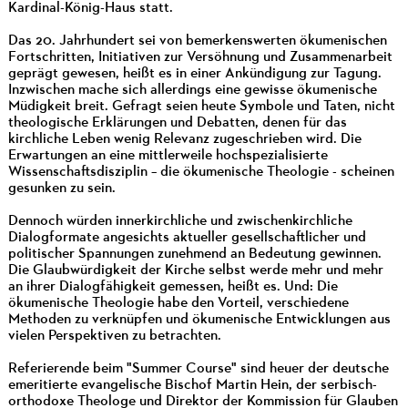
Kardinal-König-Haus statt.
Das 20. Jahrhundert sei von bemerkenswerten ökumenischen
Fortschritten, Initiativen zur Versöhnung und Zusammenarbeit
geprägt gewesen, heißt es in einer Ankündigung zur Tagung.
Inzwischen mache sich allerdings eine gewisse ökumenische
Müdigkeit breit. Gefragt seien heute Symbole und Taten, nicht
theologische Erklärungen und Debatten, denen für das
kirchliche Leben wenig Relevanz zugeschrieben wird. Die
Erwartungen an eine mittlerweile hochspezialisierte
Wissenschaftsdisziplin – die ökumenische Theologie - scheinen
gesunken zu sein.
Dennoch würden innerkirchliche und zwischenkirchliche
Dialogformate angesichts aktueller gesellschaftlicher und
politischer Spannungen zunehmend an Bedeutung gewinnen.
Die Glaubwürdigkeit der Kirche selbst werde mehr und mehr
an ihrer Dialogfähigkeit gemessen, heißt es. Und: Die
ökumenische Theologie habe den Vorteil, verschiedene
Methoden zu verknüpfen und ökumenische Entwicklungen aus
vielen Perspektiven zu betrachten.
Referierende beim "Summer Course" sind heuer der deutsche
emeritierte evangelische Bischof Martin Hein, der serbisch-
orthodoxe Theologe und Direktor der Kommission für Glauben