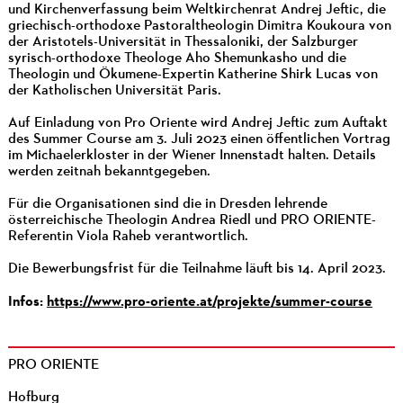
und Kirchenverfassung beim Weltkirchenrat Andrej Jeftic, die
griechisch-orthodoxe Pastoraltheologin Dimitra Koukoura von
der Aristotels-Universität in Thessaloniki, der Salzburger
syrisch-orthodoxe Theologe Aho Shemunkasho und die
Theologin und Ökumene-Expertin Katherine Shirk Lucas von
der Katholischen Universität Paris.
Auf Einladung von Pro Oriente wird Andrej Jeftic zum Auftakt
des Summer Course am 3. Juli 2023 einen öffentlichen Vortrag
im Michaelerkloster in der Wiener Innenstadt halten. Details
werden zeitnah bekanntgegeben.
Für die Organisationen sind die in Dresden lehrende
österreichische Theologin Andrea Riedl und PRO ORIENTE-
Referentin Viola Raheb verantwortlich.
Die Bewerbungsfrist für die Teilnahme läuft bis 14. April 2023.
Infos:
https://www.pro-oriente.at/projekte/summer-course
PRO ORIENTE
Hofburg