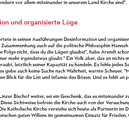
ondern vor allem miteinander in unserem Land Kirche sind".
ion und organisierte Lüge
ortete in seinen Ausführungen Desinformation und organisie
m Zusammenhang auch auf die politische Philosophin Hannah
die Folge nicht, dass du die Lügen glaubst", habe Arendt scho
iner mehr irgendetwas glaubt." Ein Volk aber, das an nichts 
eraubt, letztlich seiner Kapazität zu handeln. Es fehle jede
es gebe auch keine Suche nach Wahrheit, warnte Scheuer. "
 den Blick für die List und Infamie des Bösen. Und es fehlt a
inzer Bischof weiter, sei ein Geschenk, das es miteinander zu 
 Diese Sichtweise befreie die Kirche auch von der Versuchun
ie Katholische Kirche verstehe sich heute als Partnerin im 
Menschen guten Willens im gemeinsamen Einsatz für Frieden,