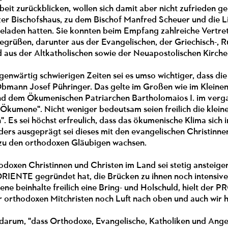
it zurückblicken, wollen sich damit aber nicht zufrieden 
er Bischofshaus, zu dem Bischof Manfred Scheuer und die 
laden hatten. Sie konnten beim Empfang zahlreiche Vertrete
egrüßen, darunter aus der Evangelischen, der Griechisch-, 
d aus der Altkatholischen sowie der Neuapostolischen Kirche
enwärtig schwierigen Zeiten sei es umso wichtiger, dass die
nn Josef Pühringer. Das gelte im Großen wie im Kleinen.
nd dem Ökumenischen Patriarchen Bartholomaios I. im verga
Ökumene". Nicht weniger bedeutsam seien freilich die kleine
". Es sei höchst erfreulich, dass das ökumenische Klima sic
ders ausgeprägt sei dieses mit den evangelischen Christin
zu den orthodoxen Gläubigen wachsen.
odoxen Christinnen und Christen im Land sei stetig ansteig
RIENTE gegründet hat, die Brücken zu ihnen noch intensiver
ne beinhalte freilich eine Bring- und Holschuld, hielt der 
er orthodoxen Mitchristen noch Luft nach oben und auch wir
 darum, "dass Orthodoxe, Evangelische, Katholiken und Angeh