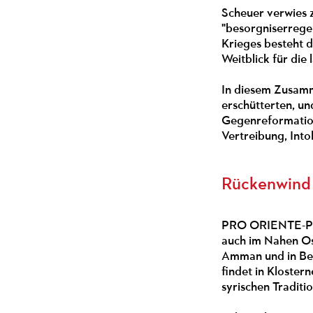
Scheuer verwies z
"besorgniserrege
Krieges besteht 
Weitblick für die
In diesem Zusamm
erschütterten, un
Gegenreformation 
Vertreibung, Int
Rückenwind
PRO ORIENTE-Präs
auch im Nahen Os
Amman und in Bel
findet in Kloste
syrischen Traditi