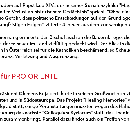
udem auf Papst Leo XIV., der in seiner Sozialenzyklika "Ma
nden Verlust an historischem Gedächtnis" spricht. "Ohne ein
die Gefahr, dass politische Entscheidungen auf der Grundla
 langfristigen Folgen", zitierte Scheuer aus dem vor wenige
enhang erinnerte der Bischof auch an die Bauernkriege, di
d derer heuer im Land vielfältig gedacht wird. Der Blick in 
in Österreich sei für die Katholiken beschämend, so Scheuer
oleranz, Verletzung und Ausgrenzung.
 für PRO ORIENTE
ident Clemens Koja berichtete in seinem Grußwort von viel
ten und in Südosteuropa. Das Projekt "Healing Memories" w
grad statt, einige Veranstaltungen mussten wegen des Nahos
rneuburg das nächste "Colloquium Syriacum" statt, das Theo
on zusammenbringt. Parallel dazu findet auch ein Treffen von