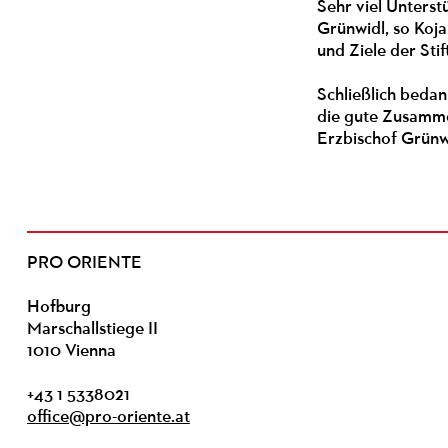
Sehr viel Unters
Grünwidl, so Koja
und Ziele der St
Schließlich bed
die gute Zusammen
Erzbischof Grünw
PRO ORIENTE
Hofburg
Marschallstiege II
1010 Vienna
+43 1 5338021
office@pro-oriente.at