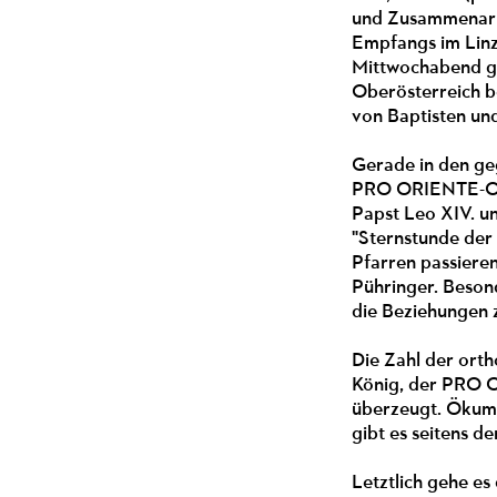
und Zusammenarbe
Empfangs im Linz
Mittwochabend ge
Oberösterreich b
von Baptisten un
Gerade in den geg
PRO ORIENTE-Obma
Papst Leo XIV. u
"Sternstunde der 
Pfarren passieren
Pühringer. Beson
die Beziehungen 
Die Zahl der orth
König, der PRO O
überzeugt. Ökume
gibt es seitens d
Letztlich gehe es