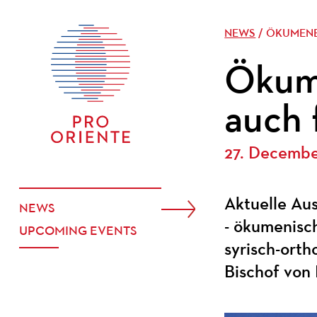
NEWS
/ ÖKUMENE
Ökume
auch 
27. Decemb
Aktuelle Au
NEWS
- ökumenisc
UPCOMING EVENTS
syrisch-ort
Bischof von