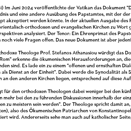
oi) Im Juni 2024 veröffentlichte der Vatikan das Dokument 
dnis und eine andere Ausübung des Papstamtes, mit der der 
pt akzeptiert werden könnte. In der aktuellen Ausgabe de
orientalisch-orthodoxen und evangelischen Kirchen zu Wort
pektiven analysiert. Der Tenor: Ein Ehrenprimat des Papste
ch noch viele Fragen offen. Das neue Dokument ist aber jedenfa
hodoxe Theologe Prof. Stefanos Athanasiou würdigt das Do
 Rom" erkenne die ökumenischen Herausforderungen an, die 
den sind. Es lade ein zu einem "offenen und ernsthaften Di
als Dienst an der Einheit". Dabei werde die Synodalität al
ch an den anderen Kirchen liegen, entsprechend auf diese Au
gt für den orthodoxen Theologen dabei weniger bei den kün
 mehr bei den zu führenden Diskussionen innerhalb der einz
n zu meistern sein werden". Der Theologe spricht damit an, 
ten), also des Ökumenischen Patriarchen von Konstantinopel,
iert wird. Andererseits sehe man auch auf katholischer Seite