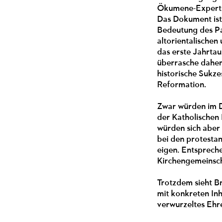
Ökumene-Experte P
Das Dokument ist 
Bedeutung des Pap
altorientalischen
das erste Jahrta
überrasche daher 
historische Sukze
Reformation.
Zwar würden im D
der Katholischen 
würden sich aber 
bei den protestan
eigen. Entsprech
Kirchengemeinsch
Trotzdem sieht B
mit konkreten Inh
verwurzeltes Ehre