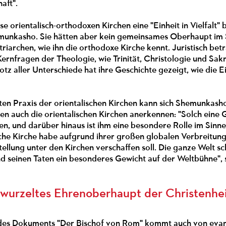
aft".
e orientalisch-orthodoxen Kirchen eine "Einheit in Vielfalt"
munkasho. Sie hätten aber kein gemeinsames Oberhaupt im 
iarchen, wie ihn die orthodoxe Kirche kennt. Juristisch betra
Kernfragen der Theologie, wie Trinität, Christologie und Sakr
otz aller Unterschiede hat ihre Geschichte gezeigt, wie die 
ten Praxis der orientalischen Kirchen kann sich Shemunkash
en auch die orientalischen Kirchen anerkennen: "Solch eine 
, und darüber hinaus ist ihm eine besondere Rolle im Sinne
che Kirche habe aufgrund ihrer großen globalen Verbreitung 
ellung unter den Kirchen verschaffen soll. Die ganze Welt 
nd seinen Taten ein besonderes Gewicht auf der Weltbühne", 
rwurzeltes Ehrenoberhaupt der Christenhei
es Dokuments "Der Bischof von Rom" kommt auch von evange