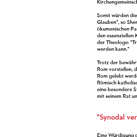
Kirchengemeinsch
Somit würden dies
Glauben", so She
ökumenischen Patr
den essenziellen 
der Theologe: "Tr
werden kann."
Trotz der bewähr
Rom vorstellen, d
Rom gelebt werden
Römisch-katholis
eine besondere St
mit seinem Rat u
"Synodal ve
Eine Würdigung d