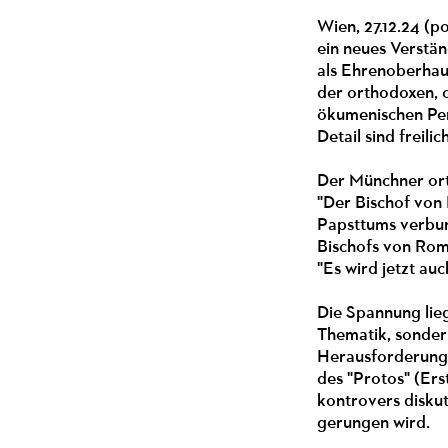
Wien, 27.12.24 (p
ein neues Verstän
als Ehrenoberhau
der orthodoxen, 
ökumenischen Pers
Detail sind freili
Der Münchner ort
"Der Bischof von
Papsttums verbun
Bischofs von Rom 
"Es wird jetzt au
Die Spannung lie
Thematik, sondern
Herausforderunge
des "Protos" (Ers
kontrovers diskut
gerungen wird.