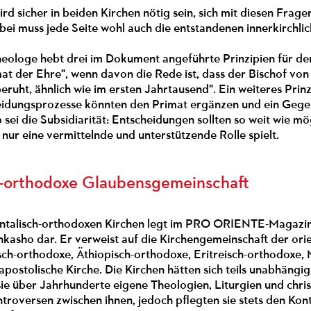
ird sicher in beiden Kirchen nötig sein, sich mit diesen Fra
bei muss jede Seite wohl auch die entstandenen innerkirchl
eologe hebt drei im Dokument angeführte Prinzipien für de
at der Ehre", wenn davon die Rede ist, dass der Bischof vo
eruht, ähnlich wie im ersten Jahrtausend". Ein weiteres Prin
idungsprozesse könnten den Primat ergänzen und ein Gegenge
ip sei die Subsidiarität: Entscheidungen sollten so weit wie 
nur eine vermittelnde und unterstützende Rolle spielt.
h-orthodoxe Glaubensgemeinschaft
ientalisch-orthodoxen Kirchen legt im PRO ORIENTE-Magazi
asho dar. Er verweist auf die Kirchengemeinschaft der orien
sch-orthodoxe, Äthiopisch-orthodoxe, Eritreisch-orthodoxe,
postolische Kirche. Die Kirchen hätten sich teils unabhängig 
e über Jahrhunderte eigene Theologien, Liturgien und christ
troversen zwischen ihnen, jedoch pflegten sie stets den Kont