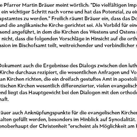
farrer Martin Bräuer meint wörtlich: "Die vielfältigen Impul
ein wichtiger Schritt nach vorne und hat das Potenzial, zu e
stamtes zu werden." Freilich räumt Bräuer ein, dass das Do
 und die anglikanische Kirche gerichtet sei. Als Vorbild für 
usend angeführt, in dem die Kirchen des Westens und Ostens
nicht, dass die folgenden Vorschläge in Hinsicht auf die ort
ssion im Bischofsamt teilt, weitreichender und verbindlicher
okument auch die Ergebnisse des Dialogs zwischen den luth
Kirche durchaus rezipiert, die wesentlichen Anfragen und V
an Kirchen richten, die ein dreifach gestuftes Amt in apostoli
tischen Kirchen wesentlich differenzierter, vielen evangelisc
end liegt das Hauptgewicht bei den Dialogen mit den orthod
aft.
räuer auch Anknüpfungspunkte für die evangelischen Kirche
alten gefüllt werden, besonders im Hinblick auf Synodalität
noberhaupt der Christenheit "erscheint als Möglichkeit am 