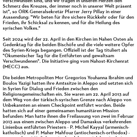
verschwunden sind, und wir tragen in unseren Herzen den
Schmerz des Kreuzes, der immer noch in unserer Welt präsent
ist", so ÖRK-Generalsekretär Pfarrer Jerry Pillay in einer
Aussendung: "Wir beten für ihre sichere Rückkehr oder für den
Frieden, ihr Schicksal zu kennen, und für die Heilung des
syrischen Volkes."
Seit 2024 wird der 22. April in den Kirchen im Nahen Osten als
Gedenktag für die beiden Bischöfe und die viele weitere Opfer
des Syrien-Kriegs begangen. Offiziell ist der Tag tituliert als
"Ökumenischer Tag für die Entführten und gewaltsam
Verschwundenen". Die Initiative ging vom Nahost-Kirchenrat
(MECC) aus.
Die beiden Metropoliten Mor Gregorios Youhanna Ibrahim und
Boulos Yazigi hatten ihre Amtssitze in Aleppo und setzten sich
in Syrien für Dialog und Frieden zwischen den
Religionsgemeinschaften ein. Sie waren am 22. April 2013 auf
dem Weg von der türkisch-syrischen Grenze nach Aleppo von
Unbekannten an einem Checkpoint entführt worden. Beide
hatten sich auf einer gemeinsamen humanitären Mission
befunden: Man hatte ihnen die Freilassung von zwei im Februar
2013 aus einem zwischen Aleppo und Damaskus verkehrenden
Linienbus entführten Priestern - P. Michel Kayyal (armenisch-
katholisch) und P. Maher Mahfouz (antiochenisch-orthodox) -