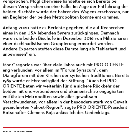
versprochen. Möglicherweise handelte es sich bereits bei
diesem Versprechen um eine Falle. Im Zuge der Entführung der
beiden Bischöfe wurde der Fahrer des Wagens erschossen, nur
ein Begleiter der beiden Metropoliten konnte entkommen.
Anfang 2020 hatte es Berichte gegeben, die auf Recherchen
eines in den USA lebenden Syrers zurückgingen. Demnach
wären die beiden Bischöfe im Dezember 2016 von Milizionären
einer dschihadistischen Gruppierung ermordet worden.
Andere Experten stuften diese Darstellung als "fehlerhaft und
unbewiesen" ein.
Mor Gregorios war über viele Jahre auch mit PRO ORIENTE
eng verbunden, vor allem im "Forum Syriacum", dem
Dialogforum mit den Kirchen der syrischen Traditionen. Bereits
1989 wurde er Ehrenmitglied der Stiftung. "Auch bei PRO
ORIENTE beten wir weiterhin für die sichere Rückkehr der
beiden mit uns verbundenen und ökumenisch so engagierten
entführten Metropoliten sowie aller gewaltsam
Verschwundenen, vor allem in der besonders stark von Gewalt
gezeichneten Nahost-Region", sagte PRO ORIENTE-Präsident
Botschafter Clemens Koja anlässlich des Gedenktags.