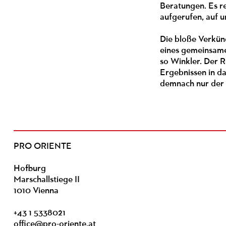
Beratungen. Es re
aufgerufen, auf u
Die bloße Verkün
eines gemeinsamen
so Winkler. Der 
Ergebnissen in d
demnach nur der
PRO ORIENTE
Hofburg
Marschallstiege II
1010 Vienna
+43 1 5338021
office@pro-oriente.at