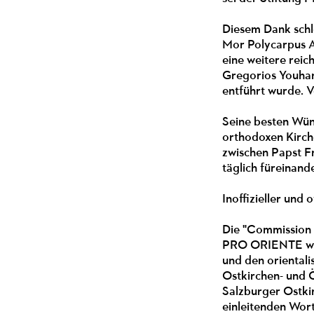
Diesem Dank schlo
Mor Polycarpus A
eine weitere rei
Gregorios Youhan
entführt wurde. V
Seine besten Wüns
orthodoxen Kirch
zwischen Papst F
täglich füreinand
Inoffizieller und o
Die "Commission 
PRO ORIENTE wurd
und den orientali
Ostkirchen- und 
Salzburger Ostki
einleitenden Wor