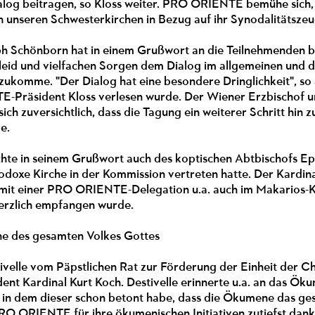
log beitragen, so Kloss weiter. PRO ORIENTE bemühe sich, d
n unseren Schwesterkirchen in Bezug auf ihr Synodalitätszeug
ph Schönborn hat in einem Grußwort an die Teilnehmenden be
gsleid und vielfachen Sorgen dem Dialog im allgemeinen un
ukomme. "Der Dialog hat eine besondere Dringlichkeit", so
Präsident Kloss verlesen wurde. Der Wiener Erzbischof u
ch zuversichtlich, dass die Tagung ein weiterer Schritt hin
e.
te in seinem Grußwort auch des koptischen Abtbischofs Epi
hodoxe Kirche in der Kommission vertreten hatte. Der Kardin
it einer PRO ORIENTE-Delegation u.a. auch im Makarios-Kl
erzlich empfangen wurde.
e des gesamten Volkes Gottes
tivelle vom Päpstlichen Rat zur Förderung der Einheit der 
dent Kardinal Kurt Koch. Destivelle erinnerte u.a. an das Ö
, in dem dieser schon betont habe, dass die Ökumene das ge
PRO ORIENTE für ihre ökumenischen Initiativen zutiefst dank