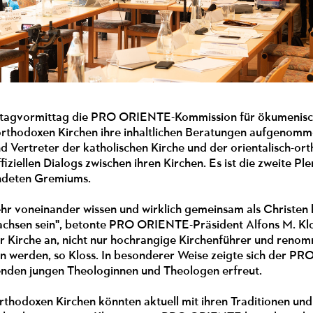
nstagvormittag die PRO ORIENTE-Kommission für ökumenisc
orthodoxen Kirchen ihre inhaltlichen Beratungen aufgenomme
d Vertreter der katholischen Kirche und der orientalisch-o
fiziellen Dialogs zwischen ihren Kirchen. Es ist die zweite 
deten Gremiums.
hr voneinander wissen und wirklich gemeinsam als Christen
achsen sein", betonte PRO ORIENTE-Präsident Alfons M. Kl
er Kirche an, nicht nur hochrangige Kirchenführer und renom
en werden, so Kloss. In besonderer Weise zeigte sich der P
nden jungen Theologinnen und Theologen erfreut.
orthodoxen Kirchen könnten aktuell mit ihren Traditionen und