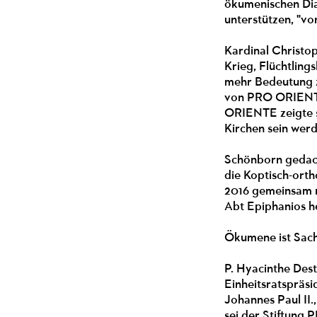
ökumenischen Dia
unterstützen, "vo
Kardinal Christo
Krieg, Flüchtlin
mehr Bedeutung z
von PRO ORIENTE-
ORIENTE zeigte si
Kirchen sein werd
Schönborn gedach
die Koptisch-ort
2016 gemeinsam m
Abt Epiphanios h
Ökumene ist Sach
P. Hyacinthe Des
Einheitsratspräsi
Johannes Paul II.
sei der Stiftung 