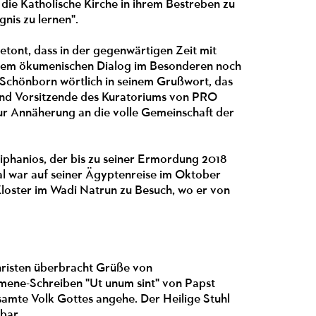
ie Katholische Kirche in ihrem Bestreben zu
nis zu lernen".
tont, dass in der gegenwärtigen Zeit mit
d dem ökumenischen Dialog im Besonderen noch
 Schönborn wörtlich in seinem Grußwort, das
nd Vorsitzende des Kuratoriums von PRO
 zur Annäherung an die volle Gemeinschaft der
phanios, der bis zu seiner Ermordung 2018
al war auf seiner Ägyptenreise im Oktober
oster im Wadi Natrun zu Besuch, wo er von
Christen überbracht Grüße von
kumene-Schreiben "Ut unum sint" von Papst
samte Volk Gottes angehe. Der Heilige Stuhl
bar.