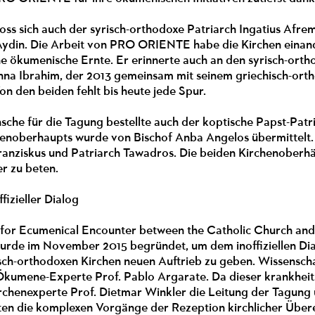
ss sich auch der syrisch-orthodoxe Patriarch Ingatius Afrem
ydin. Die Arbeit von PRO ORIENTE habe die Kirchen einande
che ökumenische Ernte. Er erinnerte auch an den syrisch-or
na Ibrahim, der 2013 gemeinsam mit seinem griechisch-ort
on den beiden fehlt bis heute jede Spur.
che für die Tagung bestellte auch der koptische Papst-Patri
enoberhaupts wurde von Bischof Anba Angelos übermittelt. 
ranziskus und Patriarch Tawadros. Die beiden Kirchenoberhä
er zu beten.
ffizieller Dialog
for Ecumenical Encounter between the Catholic Church and
e im November 2015 begründet, um dem inoffiziellen Dial
sch-orthodoxen Kirchen neuen Auftrieb zu geben. Wissenscha
Ökumene-Experte Prof. Pablo Argarate. Da dieser krankheitsb
rchenexperte Prof. Dietmar Winkler die Leitung der Tagung
ten die komplexen Vorgänge der Rezeption kirchlicher Über