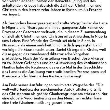
von verschiedenen Formen der Benachteiligung und des
anhaltenden Krieges habe sich die Zahl der Christinnen und
Christen in den letzten zehn Jahren in Syrien um 80 Prozent
verringert.
Als besonders besorgniserregend stufte Wegscheider die Lage
in Nigeria und Nicaragua ein. Im vergangenen Jahr kamen 90
Prozent der Getöteten weltweit, die in diesem Zusammenhang
offiziell als Christinnen und Christen erfasst wurden, in Nigeria
ums Leben. Eine Wende der Gewalt sei nicht in Sicht. In
Nicaragua als einem mehrheitlich christlich geprägten Land
verfolge die Staatsmacht unter Daniel Ortega die Kirche, weil
diese gegen das zunehmend diktatorische Vorgehen
protestiere. Nach der Verurteilung von Bischof Jose Alvarez
zu 26 Jahren Gefängnis und der Ausweisung des vatikanischen
Nuntius habe die Regierung das erste Mal in der Geschichte
des Landes die Ausübung von traditionellen Prozessionen und
Kreuzwegandachten zu den Kartagen untersagt.
Am Ende seiner Ausführungen resümierte Wegscheider: "Die
weltweite Tendenz der zunehmenden Autokratisierung trifft
das Christentum als größte Glaubensgruppe am stärksten. Nur
eine globale Neuorientierung an den Menschenrechten kann
eine freie Glaubensausübung garantieren."