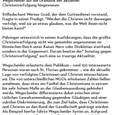
Wegscheider auf die Dramatik der aktuellen
Christenverfolgung hingewiesen.
Stiftsdechant Werner Grad, der dem Gottesdienst vorstand,
fragte in seiner Predigt: "Werden die Christen nicht deswegen
verfolgt, weil sie an etwas glauben, was die Welt ihnen nicht
bieten kann?"
Pühringer unterstrich in seinen Ausführungen, dass die größte
Christenverfolgung nicht wie gemeinhin angenommen im
Römischen Reich unter Kaiser Nero oder Diokletian stattfand,
sondern in der Gegenwart. Darum besitze der" Sonntag gegen
Christenverfolgung" auch eine so traurige Aktualität.
Wegscheider erläuterte dem Publikum – rund 150 interessierte
Personen waren nach St. Florian gekommen –, wie die aktuelle
Lage von verfolgten Christinnen und Christen einzuschätzen
sei. Die von unterschiedlichen NGOs erhobenen Zahlen ließen
annehmen, dass etwa ein Fünftel des Christentums in extrem
bis sehr hohem Maße an der Glaubensausübung gehindert
werde. Wegscheider differenzierte dabei zwischen einer
tätlichen Gewaltanwendung gegenüber Gläubigen und einer
subtilen Diskriminierung, die zum Ziel habe, dass Christinnen
und Christen an den Rand der Gesellschaft gedrängt würden.
Als Beispiel hierfür führte Wegscheider Syrien an. Aufgrund