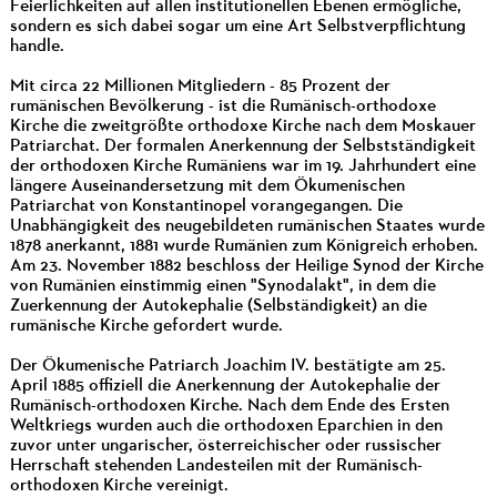
Feierlichkeiten auf allen institutionellen Ebenen ermögliche,
sondern es sich dabei sogar um eine Art Selbstverpflichtung
handle.
Mit circa 22 Millionen Mitgliedern - 85 Prozent der
rumänischen Bevölkerung - ist die Rumänisch-orthodoxe
Kirche die zweitgrößte orthodoxe Kirche nach dem Moskauer
Patriarchat. Der formalen Anerkennung der Selbstständigkeit
der orthodoxen Kirche Rumäniens war im 19. Jahrhundert eine
längere Auseinandersetzung mit dem Ökumenischen
Patriarchat von Konstantinopel vorangegangen. Die
Unabhängigkeit des neugebildeten rumänischen Staates wurde
1878 anerkannt, 1881 wurde Rumänien zum Königreich erhoben.
Am 23. November 1882 beschloss der Heilige Synod der Kirche
von Rumänien einstimmig einen "Synodalakt", in dem die
Zuerkennung der Autokephalie (Selbständigkeit) an die
rumänische Kirche gefordert wurde.
Der Ökumenische Patriarch Joachim IV. bestätigte am 25.
April 1885 offiziell die Anerkennung der Autokephalie der
Rumänisch-orthodoxen Kirche. Nach dem Ende des Ersten
Weltkriegs wurden auch die orthodoxen Eparchien in den
zuvor unter ungarischer, österreichischer oder russischer
Herrschaft stehenden Landesteilen mit der Rumänisch-
orthodoxen Kirche vereinigt.