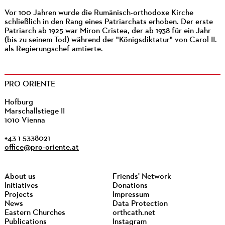
Vor 100 Jahren wurde die Rumänisch-orthodoxe Kirche
schließlich in den Rang eines Patriarchats erhoben. Der erste
Patriarch ab 1925 war Miron Cristea, der ab 1938 für ein Jahr
(bis zu seinem Tod) während der "Königsdiktatur" von Carol II.
als Regierungschef amtierte.
PRO ORIENTE
Hofburg
Marschallstiege II
1010 Vienna
+43 1 5338021
office@pro-oriente.at
About us
Friends' Network
Initiatives
Donations
Projects
Impressum
News
Data Protection
Eastern Churches
orthcath.net
Publications
Instagram