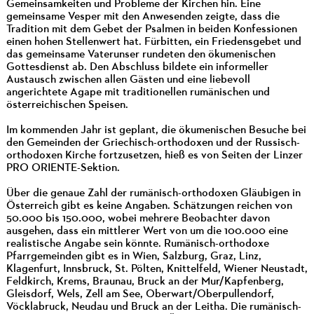
Gemeinsamkeiten und Probleme der Kirchen hin. Eine
gemeinsame Vesper mit den Anwesenden zeigte, dass die
Tradition mit dem Gebet der Psalmen in beiden Konfessionen
einen hohen Stellenwert hat. Fürbitten, ein Friedensgebet und
das gemeinsame Vaterunser rundeten den ökumenischen
Gottesdienst ab. Den Abschluss bildete ein informeller
Austausch zwischen allen Gästen und eine liebevoll
angerichtete Agape mit traditionellen rumänischen und
österreichischen Speisen.
Im kommenden Jahr ist geplant, die ökumenischen Besuche bei
den Gemeinden der Griechisch-orthodoxen und der Russisch-
orthodoxen Kirche fortzusetzen, hieß es von Seiten der Linzer
PRO ORIENTE-Sektion.
Über die genaue Zahl der rumänisch-orthodoxen Gläubigen in
Österreich gibt es keine Angaben. Schätzungen reichen von
50.000 bis 150.000, wobei mehrere Beobachter davon
ausgehen, dass ein mittlerer Wert von um die 100.000 eine
realistische Angabe sein könnte. Rumänisch-orthodoxe
Pfarrgemeinden gibt es in Wien, Salzburg, Graz, Linz,
Klagenfurt, Innsbruck, St. Pölten, Knittelfeld, Wiener Neustadt,
Feldkirch, Krems, Braunau, Bruck an der Mur/Kapfenberg,
Gleisdorf, Wels, Zell am See, Oberwart/Oberpullendorf,
Vöcklabruck, Neudau und Bruck an der Leitha. Die rumänisch-