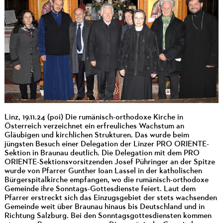
Linz, 19.11.24 (poi) Die rumänisch-orthodoxe Kirche in
Österreich verzeichnet ein erfreuliches Wachstum an
Gläubigen und kirchlichen Strukturen. Das wurde beim
jüngsten Besuch einer Delegation der Linzer PRO ORIENTE-
Sektion in Braunau deutlich. Die Delegation mit dem PRO
ORIENTE-Sektionsvorsitzenden Josef Pühringer an der Spitze
wurde von Pfarrer Gunther Ioan Lassel in der katholischen
Bürgerspitalkirche empfangen, wo die rumänisch-orthodoxe
Gemeinde ihre Sonntags-Gottesdienste feiert. Laut dem
Pfarrer erstreckt sich das Einzugsgebiet der stets wachsenden
Gemeinde weit über Braunau hinaus bis Deutschland und in
Richtung Salzburg. Bei den Sonntagsgottesdiensten kommen