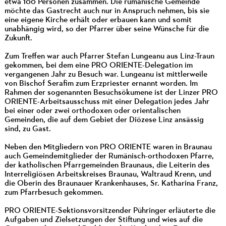
etwa 100 Personen zusammen. Die rumänische Gemeinde
möchte das Gastrecht auch nur in Anspruch nehmen, bis sie
eine eigene Kirche erhält oder erbauen kann und somit
unabhängig wird, so der Pfarrer über seine Wünsche für die
Zukunft.
Zum Treffen war auch Pfarrer Stefan Lungeanu aus Linz-Traun
gekommen, bei dem eine PRO ORIENTE-Delegation im
vergangenen Jahr zu Besuch war. Lungeanu ist mittlerweile
von Bischof Serafim zum Erzpriester ernannt worden. Im
Rahmen der sogenannten Besuchsökumene ist der Linzer PRO
ORIENTE-Arbeitsausschuss mit einer Delegation jedes Jahr
bei einer oder zwei orthodoxen oder orientalischen
Gemeinden, die auf dem Gebiet der Diözese Linz ansässig
sind, zu Gast.
Neben den Mitgliedern von PRO ORIENTE waren in Braunau
auch Gemeindemitglieder der Rumänisch-orthodoxen Pfarre,
der katholischen Pfarrgemeinden Braunaus, die Leiterin des
Interreligiösen Arbeitskreises Braunau, Waltraud Krenn, und
die Oberin des Braunauer Krankenhauses, Sr. Katharina Franz,
zum Pfarrbesuch gekommen.
PRO ORIENTE-Sektionsvorsitzender Pühringer erläuterte die
Aufgaben und Zielsetzungen der Stiftung und wies auf die