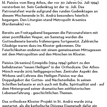
hl. Paisios vom Berg Athos, der vor 30 Jahren (12. Juli 1994)
verstorben ist. Sein Gedenktag ist der 12. Juli. Das
Patronatsfest wurde aufgrund des runden Gedenktages an
diesem Wochenende in St. Andrä besonders feierlich
begangen. Den Liturgien stand Metropolit Arsenios
(Kardamakis) vor.
Bereits am Freitagabend begannen die Patronatsfeiern mit
einer pontifikalen Vesper, am Samstag wurden die
Gottesdienste bereits frühmorgens fortgesetzt. Zahlreiche
Gläubige waren dazu ins Kloster gekommen. Die
Feierlichkeiten endeten mit einem gemeinsamen Mittagessen
mit dem Metropoliten und den Mönchen im Kloster.
Paisios (Arsenios) Eznepidis (1924-1994) gehört zu den
beliebtesten "neuen Heiligen" in der Orthodoxie. Der Athos-
Mönch wurde 2015 heiliggesprochen. Zentraler Aspekt des
Wirkens und Lehrens des Heiligen Paisios war das
Doppelgebot der Gottes- und Nächstenliebe. In seinen
Schriften befasste er sich auch mit Buße, Spiritualität und - auf
dem Hintergrund seiner dramatischen zeithistorischen
Lebenserfahrung - geschichtlichen Themen.
Das orthodoxe Kloster-Projekt in St. Andrä wurde 2014
gestartet, als die katholische Diözese Eisenstadt dafür ein