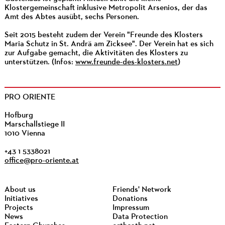
Klostergemeinschaft inklusive Metropolit Arsenios, der das
Amt des Abtes ausübt, sechs Personen.
Seit 2015 besteht zudem der Verein "Freunde des Klosters
Maria Schutz in St. Andrä am Zicksee". Der Verein hat es sich
zur Aufgabe gemacht, die Aktivitäten des Klosters zu
unterstützen. (Infos:
www.freunde-des-klosters.net
)
PRO ORIENTE
Hofburg
Marschallstiege II
1010 Vienna
+43 1 5338021
office@pro-oriente.at
About us
Friends' Network
Initiatives
Donations
Projects
Impressum
News
Data Protection