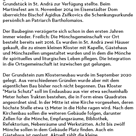
Grundstück in St. Andrä zur Verfügung stellte. Beim
Martinsfest am 11. November 2014 im Eisenstädter Dom
überreichte Bischof Ägidius Zsifkovics die Schenkungsurkunde
persönlich an Patriarch Bartholomaios.
Der Baubeginn verzögerte sich schon in den ersten Jahren
immer wieder. Freilich: Die Mönchsgemeinschaft vor Ort
besteht bereits seit 2016. Es wurden in St. Andrä zwei Häuser
gekauft, die zu einem kleinen Kloster mit Kapelle, Gästehaus
und Mönchszellen umgestaltet wurden und in dem die Mönche
ihr spirituelles und liturgisches Leben pflegen. Die Integration
in die Ortsgemeinschaft ist inzwischen gut gelungen.
Der Grundstein zum Klosterneubau wurde im September 2020
gelegt. Aus verschiedenen Gründen wurde aber mit dem
eigentlichen Bau bisher noch nicht begonnen. Das Kloster
"Maria Schutz" soll im Endausbau aus vier etwa sechseinhalb
Meter hohen Trakten bestehen, die in Form eines Quadrates
angeordnet sind. In der Mitte ist eine Kirche vorgesehen, deren
höchste Stelle etwa 13 Meter in die Höhe ragen wird. Nach dem
Kirchenbau sollen die weiteren Gebäude folgen, darunter
Zellen für die Mönche, Empfangsräume, Bibliothek,
Refektorium, Nebenräume und Werkstätten. Acht bis zwölf
Mönche sollen in dem Gebäude Platz finden. Auch ein
Gästehaus ist geplant. Aktuell zählt die kleine