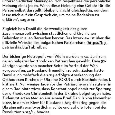
unterschiedlicher Meinungen. "Ich respektiere die persönliche
Meinung eines jeden. Wenn diese Meinung eine Gefahr für die
Person selbst darstellt, bleibe ich nicht gleichgültig, sondern
lasse mich auf ein Gespräch ein, um meine Bedenken zu
erklären", sagte er.
Zugleich hob Daniil die Notwendigkeit der guten
Zusammenarbeit zwischen staatlichen und kirchlichen
Behörden in allen Bereichen hervor. Das Interview ist über die
offizielle Website des bulgarischen Patriarchats (
https://bg-
patriarshia.bg/
) abrufbar.
Der bisherige Metropolit von Widin wurde am 30. Juni zum
neuen bulgarisch-orthodoxen Patriarchen gewählt. Dem 52-
Jährigen wurde von mancher Seite im Vorfeld der Wahl
vorgeworfen, zu Russland-freundlich zu sein. Zudem hatte
Daniil auch mehrfach die 2019 erfolgte Anerkennung der
Orthodoxen Kirche der Ukraine (OKU) durch Bartholomaios I.
kritisiert. Nur wenige Tage vor der Patriarchenwahl sagte er in
einem Radiointerview, dass Konstantinopel damit zur Spaltung
der orthodoxen Christenheit in der Ukraine beigetragen habe.
Zudem zitierten Medien aus einem Brief Daniils von November
2022, in dem er Kiew für Russlands Angriffskrieg gegen die
Ukraine mitverantwortlich machte und auf die Toten bei der
Revolution 2013/14 hinwies.