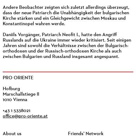
Andere Beobachter zeigten sich zuletzt allerdings überzeugt,
dass der neue Patriarch die Unabhängigkeit der bulgarischen
Kirche stärken und ein Gleichgewicht zwischen Moskau und
Konstantinopel wahren werde.
Daniils Vorgänger, Patriarch Neofit I., hatte den Angriff
Russlands auf die Ukraine immer wieder kritisiert. Seit einigen
Jahren sind sowohl die Verhältnisse zwischen der Bulgarisch-
orthodoxen und der Russisch-orthodoxen Kirche als auch
zwischen Bulgarien und Russland insgesamt angespannt.
PRO ORIENTE
Hofburg
Marschallstiege II
1010 Vienna
+43 1 5338021
office@pro-oriente.at
About us
Friends' Network