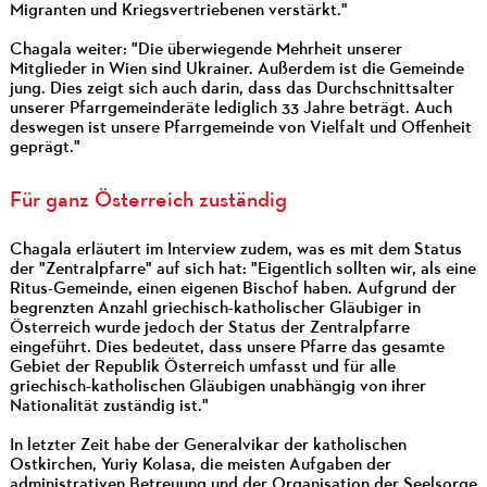
Migranten und Kriegsvertriebenen verstärkt."
Chagala weiter: "Die überwiegende Mehrheit unserer
Mitglieder in Wien sind Ukrainer. Außerdem ist die Gemeinde
jung. Dies zeigt sich auch darin, dass das Durchschnittsalter
unserer Pfarrgemeinderäte lediglich 33 Jahre beträgt. Auch
deswegen ist unsere Pfarrgemeinde von Vielfalt und Offenheit
geprägt."
Für ganz Österreich zuständig
Chagala erläutert im Interview zudem, was es mit dem Status
der "Zentralpfarre" auf sich hat: "Eigentlich sollten wir, als eine
Ritus-Gemeinde, einen eigenen Bischof haben. Aufgrund der
begrenzten Anzahl griechisch-katholischer Gläubiger in
Österreich wurde jedoch der Status der Zentralpfarre
eingeführt. Dies bedeutet, dass unsere Pfarre das gesamte
Gebiet der Republik Österreich umfasst und für alle
griechisch-katholischen Gläubigen unabhängig von ihrer
Nationalität zuständig ist."
In letzter Zeit habe der Generalvikar der katholischen
Ostkirchen, Yuriy Kolasa, die meisten Aufgaben der
administrativen Betreuung und der Organisation der Seelsorge