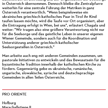
in Österreich übernommen. Dennoch bleibe die Zentralpfarre
weiterhin für eine zentrale Führung der Matriken in ganz
Österreich verantwortlich. "Wenn beispielsweise ein
ukrainisches griechisch-katholisches Paar in Tirol ihr Kind
taufen lassen möchte, wird die Taufe vor Ort organisiert, aber
die Eintragung erfolgt in Wien, bei uns", erläutert Chagala und
weiter: "Wir tragen also eine größere Verantwortung nicht nur
für die Seelsorge und das geistliche Leben in unserer eigenen
Wiener Gemeinde, sondern auch für die Koordination und
Unterstützung anderer griechisch-katholischer
Seelsorgestellen in Österreich."
Man arbeite auch eng mit anderen Gemeinden zusammen, um
pastorale Initiativen zu entwickeln und das Bewusstsein für die
byzantinische Tradition innerhalb der katholischen Kirche zu
fördern. Gegenwärtig gebe es ukrainische, rumänische,
ungarische, slowakische, syrische und deutschsprachige
Gemeinden in allen Teilen Österreichs.
PRO ORIENTE
Hofburg
Marschallstiege II