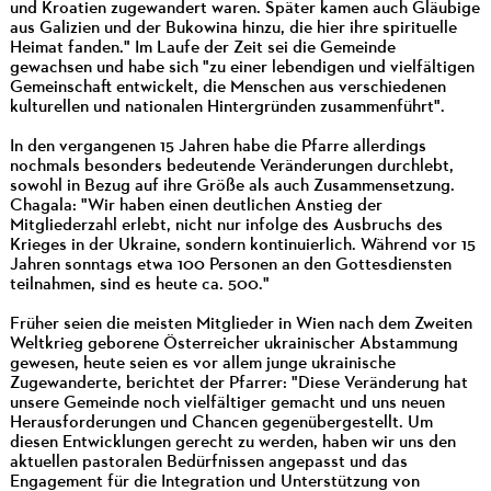
und Kroatien zugewandert waren. Später kamen auch Gläubige
aus Galizien und der Bukowina hinzu, die hier ihre spirituelle
Heimat fanden." Im Laufe der Zeit sei die Gemeinde
gewachsen und habe sich "zu einer lebendigen und vielfältigen
Gemeinschaft entwickelt, die Menschen aus verschiedenen
kulturellen und nationalen Hintergründen zusammenführt".
In den vergangenen 15 Jahren habe die Pfarre allerdings
nochmals besonders bedeutende Veränderungen durchlebt,
sowohl in Bezug auf ihre Größe als auch Zusammensetzung.
Chagala: "Wir haben einen deutlichen Anstieg der
Mitgliederzahl erlebt, nicht nur infolge des Ausbruchs des
Krieges in der Ukraine, sondern kontinuierlich. Während vor 15
Jahren sonntags etwa 100 Personen an den Gottesdiensten
teilnahmen, sind es heute ca. 500."
Früher seien die meisten Mitglieder in Wien nach dem Zweiten
Weltkrieg geborene Österreicher ukrainischer Abstammung
gewesen, heute seien es vor allem junge ukrainische
Zugewanderte, berichtet der Pfarrer: "Diese Veränderung hat
unsere Gemeinde noch vielfältiger gemacht und uns neuen
Herausforderungen und Chancen gegenübergestellt. Um
diesen Entwicklungen gerecht zu werden, haben wir uns den
aktuellen pastoralen Bedürfnissen angepasst und das
Engagement für die Integration und Unterstützung von