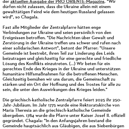
der
aktuellen Ausgabe der PRO ORIENTE-Magazins
. "Wir
dürfen nicht zulassen, dass die Ukraine allein mit einem
gewalttätigen Feind wie dem heutigen Russland gelassen
wird", so Chagala.
Fast alle Mitglieder der Zentralpfarre hätten enge
Verbindungen zur Ukraine und seien persönlich von den
Ereignissen betroffen. "Die Nachrichten über Gewalt und
Zerstörung in der Ukraine treffen uns schwer und rufen nach
einer solidarischen Antwort", betont der Pfarrer: "Unsere
Gemeinde ist bestrebt, ihren Teil zur Linderung des Leids
beizutragen und gleichzeitig für eine gerechte und friedliche
Lösung des Konflikts einzutreten. (...) Wir beten für ein
gerechtes Ende des Krieges in der Ukraine und unterstützen
humanitäre Hilfsmaßnahmen für die betroffenen Menschen.
Gleichzeitig bemühen wir uns darum, die Gemeinschaft zu
stärken und ein Ort der Hoffnung und des Trostes für alle zu
sein, die unter den Auswirkungen des Krieges leiden."
Die griechisch-katholische Zentralpfarre feiert 2025 ihr 250-
Jahr-Jubiläum. Im Jahr 1775 wurde eine Rektoratskirche von
Maria Theresia an die griechisch-katholische Gemeinde
übergeben. 1784 wurde die Pfarre unter Kaiser Josef II. offiziell
gegründet. Chagala: "In den Anfangsjahren bestand die
Gemeinde hauptsächlich aus Gläubigen, die aus Siebenbürgen