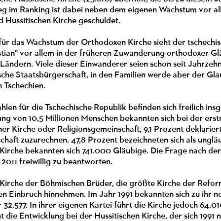
eg im Ranking ist dabei neben dem eigenen Wachstum vor a
 Hussitischen Kirche geschuldet.
ür das Wachstum der Orthodoxen Kirche sieht der tschechisc
istian" vor allem in der früheren Zuwanderung orthodoxer G
Ländern. Viele dieser Einwanderer seien schon seit Jahrzeh
sche Staatsbürgerschaft, in den Familien werde aber der Gl
n Tschechien.
hlen für die Tschechische Republik befinden sich freilich ins
g von 10,5 Millionen Menschen bekannten sich bei der erst
ner Kirche oder Religionsgemeinschaft, 9,1 Prozent deklariert
haft zuzurechnen. 47,8 Prozent bezeichneten sich als ungl
Kirche bekannten sich 741.000 Gläubige. Die Frage nach der
2011 freiwillig zu beantworten.
 Kirche der Böhmischen Brüder, die größte Kirche der Refor
en Einbruch hinnehmen. Im Jahr 1991 bekannten sich zu ihr n
32.577. In ihrer eigenen Kartei führt die Kirche jedoch 64.0
t die Entwicklung bei der Hussitischen Kirche, der sich 1991