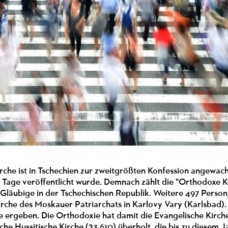
rche ist in Tschechien zur zweitgrößten Konfession angewac
r Tage veröffentlicht wurde. Demnach zählt die "Orthodoxe 
Gläubige in der Tschechischen Republik. Weitere 497 Persone
rche des Moskauer Patriarchats in Karlovy Vary (Karlsbad).
 ergeben. Die Orthodoxie hat damit die Evangelische Kirch
he Hussitische Kirche (23.610) überholt, die bis zu diesem J