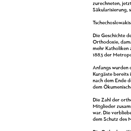
zurechneten, jet
Säkularisierung,
Tschechoslowaki
Die Geschichte de
Orthodoxie, damal
mehr Katholiken a
1883 der Metropol
Anfangs wurden di
Kurgäste bereits
nach dem Ende des
dem Ökumenischen
Die Zahl der ort
Mitglieder zusam
war. Die verblieb
dem Schutz des Mo