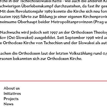
rche in der Tschechoslowakei hatte - wie auch die anderen K
schwierigen Überlebenskampf durchzustehen, da fast ihr ges
Mit dem Revolutionsjahr 1989 konnte die Kirche sich neu fo
aaten 1993 führte zur Bildung je einer eigenen Kirchenprovi
meinsame Oberhaupt beider Metropolitanprovinzen (Prag und
 Nachwuchs wird jedoch seit 1997 an der Orthodoxen Theolo
rešov (Ost-Slowakei) ausgebildet. Seit September 1998 wird
ie Orthodoxe Kirche von Tschechien und der Slowakei als au
achen die Orthodoxen laut der letzten Volkszählung rund 0,
ersonen bekannten sich zur Orthodoxen Kirche.
About us
Initiatives
Projects
News