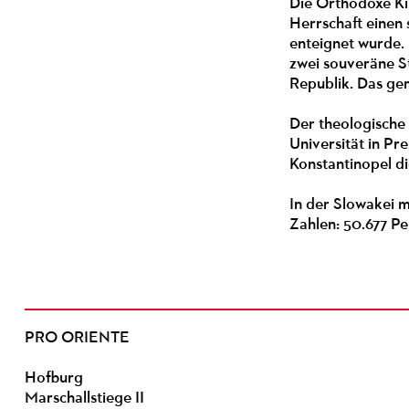
Die Orthodoxe Ki
Herrschaft einen 
enteignet wurde. 
zwei souveräne St
Republik. Das ge
Der theologische
Universität in P
Konstantinopel d
In der Slowakei m
Zahlen: 50.677 P
PRO ORIENTE
Hofburg
Marschallstiege II