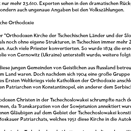
zt nur mehr 23.610. Experten sehen in den dramatischen Rü
 sondern auch ungenaue Angaben bei den Volkszählungen.
sche Orthodoxie
r "Orthodoxen Kirche der Tschechischen Länder und der Slow
s noch ohne eigene Strukturen, in Tschechien immer mehr Zul
n. Auch viele Priester konvertierten. So wurde 1874 die er
ie von Cernowitz (Ukraine) unterstellt wurde; weitere folgt
ese jungen Gemeinden von Geistlichen aus Russland betreut, 
 im Land waren. Doch nachdem sich 1904 eine große Gruppe 
 Ersten Weltkriegs viele Katholiken der Orthodoxie anschloss
 Patriarchen von Konstantinopel, ein anderer dem Serbisc
hodoxen Christen in der Tschechoslowakei schrumpfte nach 
men, da Transkarpatien von der Sowjetunion annektiert wur
enen Gläubigen auf dem Gebiet der Tschechoslowakei konstitu
skauer Patriarchats, welches 1951 diese Kirche in die Autok