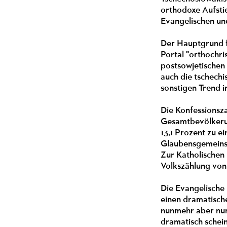
orthodoxe Aufsti
Evangelischen und
Der Hauptgrund f
Portal "orthochr
postsowjetischen 
auch die tschechi
sonstigen Trend i
Die Konfessionsza
Gesamtbevölkerun
13,1 Prozent zu ei
Glaubensgemeinsc
Zur Katholischen 
Volkszählung von 
Die Evangelische
einen dramatisch
nunmehr aber nur 
dramatisch schein