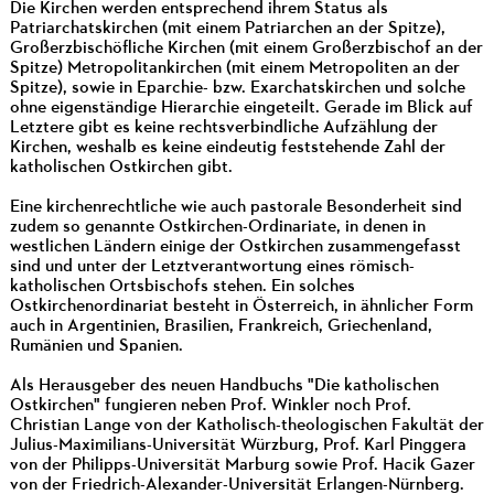
Die Kirchen werden entsprechend ihrem Status als
Patriarchatskirchen (mit einem Patriarchen an der Spitze),
Großerzbischöfliche Kirchen (mit einem Großerzbischof an der
Spitze) Metropolitankirchen (mit einem Metropoliten an der
Spitze), sowie in Eparchie- bzw. Exarchatskirchen und solche
ohne eigenständige Hierarchie eingeteilt. Gerade im Blick auf
Letztere gibt es keine rechtsverbindliche Aufzählung der
Kirchen, weshalb es keine eindeutig feststehende Zahl der
katholischen Ostkirchen gibt.
Eine kirchenrechtliche wie auch pastorale Besonderheit sind
zudem so genannte Ostkirchen-Ordinariate, in denen in
westlichen Ländern einige der Ostkirchen zusammengefasst
sind und unter der Letztverantwortung eines römisch-
katholischen Ortsbischofs stehen. Ein solches
Ostkirchenordinariat besteht in Österreich, in ähnlicher Form
auch in Argentinien, Brasilien, Frankreich, Griechenland,
Rumänien und Spanien.
Als Herausgeber des neuen Handbuchs "Die katholischen
Ostkirchen" fungieren neben Prof. Winkler noch Prof.
Christian Lange von der Katholisch-theologischen Fakultät der
Julius-Maximilians-Universität Würzburg, Prof. Karl Pinggera
von der Philipps-Universität Marburg sowie Prof. Hacik Gazer
von der Friedrich-Alexander-Universität Erlangen-Nürnberg.