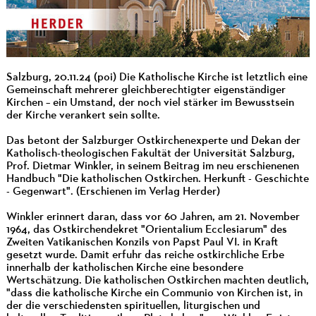
Salzburg, 20.11.24 (poi) Die Katholische Kirche ist letztlich eine
Gemeinschaft mehrerer gleichberechtigter eigenständiger
Kirchen – ein Umstand, der noch viel stärker im Bewusstsein
der Kirche verankert sein sollte.
Das betont der Salzburger Ostkirchenexperte und Dekan der
Katholisch-theologischen Fakultät der Universität Salzburg,
Prof. Dietmar Winkler, in seinem Beitrag im neu erschienenen
Handbuch "Die katholischen Ostkirchen. Herkunft - Geschichte
- Gegenwart". (Erschienen im Verlag Herder)
Winkler erinnert daran, dass vor 60 Jahren, am 21. November
1964, das Ostkirchendekret "Orientalium Ecclesiarum" des
Zweiten Vatikanischen Konzils von Papst Paul VI. in Kraft
gesetzt wurde. Damit erfuhr das reiche ostkirchliche Erbe
innerhalb der katholischen Kirche eine besondere
Wertschätzung. Die katholischen Ostkirchen machten deutlich,
"dass die katholische Kirche ein Communio von Kirchen ist, in
der die verschiedensten spirituellen, liturgischen und