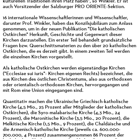
kulturellen Traditionen ihren Platz haben", so Winkler. Er ist
auch Vorsitzender der Salzburger PRO ORIENTE-Sektion.
16 internationale Wissenschaftlerinnen und Wissenschaftler,
darunter Prof. Winkler, haben das Konzilsjubiläum zum Anlass
genommen, um in der neuen Publikation "Die katholischen
Ostkirchen" Herkunft, Geschichte und Gegenwart dieser
Kirchen darzustellen. Ein erster Teil behandelt grundsätzliche
Fragen bzw. Querschnittsmaterien zu den über 20 katholischen
Ostkirchen, die es derzeit gibt. In einem zweiten Teil werden
die einzelnen Kirchen vorgestellt.
Als katholische Ostkirchen werden eigenständige Kirchen
("Ecclesiae sui iuris"- Kirchen eigenen Rechts) bezeichnet, die
aus Kirchen des östlichen Christentums, also aus orthodoxen
oder orientalisch-orthodoxen Kirchen, hervorgegangen und
mit Rom eine Union eingegangen sind.
Quantitativ machen die Ukrainische Griechisch-katholische
Kirche (4,5 Mio., 25 Prozent aller Mitglieder der katholischen
Ostkirchen), die Syro-malabarische Kirche (4,3 Mio., 24
Prozent), die Maronitische Kirche (3,5 Mio., 20 Prozent), die
Melkitische Kirche (1,5 Mio., 9 Prozent), die Chaldäische und
die Armenisch-katholische Kirche (jeweils ca. 600.000-
700.000, 4 Prozent) zusammengenommen 86 Prozent der