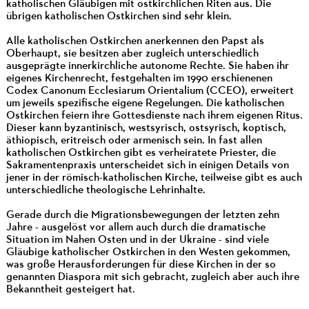
katholischen Gläubigen mit ostkirchlichen Riten aus. Die
übrigen katholischen Ostkirchen sind sehr klein.
Alle katholischen Ostkirchen anerkennen den Papst als
Oberhaupt, sie besitzen aber zugleich unterschiedlich
ausgeprägte innerkirchliche autonome Rechte. Sie haben ihr
eigenes Kirchenrecht, festgehalten im 1990 erschienenen
Codex Canonum Ecclesiarum Orientalium (CCEO), erweitert
um jeweils spezifische eigene Regelungen. Die katholischen
Ostkirchen feiern ihre Gottesdienste nach ihrem eigenen Ritus.
Dieser kann byzantinisch, westsyrisch, ostsyrisch, koptisch,
äthiopisch, eritreisch oder armenisch sein. In fast allen
katholischen Ostkirchen gibt es verheiratete Priester, die
Sakramentenpraxis unterscheidet sich in einigen Details von
jener in der römisch-katholischen Kirche, teilweise gibt es auch
unterschiedliche theologische Lehrinhalte.
Gerade durch die Migrationsbewegungen der letzten zehn
Jahre - ausgelöst vor allem auch durch die dramatische
Situation im Nahen Osten und in der Ukraine - sind viele
Gläubige katholischer Ostkirchen in den Westen gekommen,
was große Herausforderungen für diese Kirchen in der so
genannten Diaspora mit sich gebracht, zugleich aber auch ihre
Bekanntheit gesteigert hat.