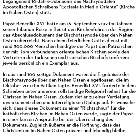
begangenen) 10-Jahre-Jubiläums des Nachsynodalen
Apostolischen Schreibens "Ecclesia in Medio Oriente" (Kirche
im Nahen Osten) statt.
Papst Benedikt XVI. hatte am 16. September 2012 im Rahmen
seiner Libanon-Reise in Beirut den Kirchenführern der Region
das Abschlussdokument der Bischofssynode über den Nahen
Osten überreicht. Nach einem feierlichen Gottesdienst mit
rund 300.000 Menschen händigte der Papst den Patriarchen
der mit Rom verbundenen orientalischen Kirchen sowie den
Vertretern der türkischen und iranischen Bischofskonferenz
jeweils persönlich ein Exemplar aus.
In das rund 100-seitige Dokument waren die Ergebnisse der
Bischofssynode über den Nahen Osten eingeflossen, die im
Oktober 2010 im Vatikan tagte. Benedikt XVI. forderte in dem
Schreiben unter anderem vollständige Religionsfreiheit für die
Christen im Nahen Osten. Zudem rief er zu einer Vertiefung
des ökumenischen und interreligiösen Dialogs auf. Er wünsche
sich, dass dieses Dokument zu einer "Richtschnur" für die
katholischen Kirchen im Nahen Osten werde, sagte der Papst
in einer kurzen Ansprache bei der Überreichung des
Dokuments. Zugleich äußerte er die Hoffnung, dass das
Christentum im Nahen Osten präsent und lebendig bleibe.