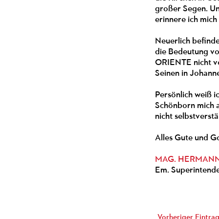
großer Segen. Und
erinnere ich mich
Neuerlich befinde
die Bedeutung vo
ORIENTE nicht vo
Seinen in Johanne
Persönlich weiß i
Schönborn mich a
nicht selbstvers
Alles Gute und Go
MAG. HERMANN 
Em. Superintende
Vorheriger Eintrag