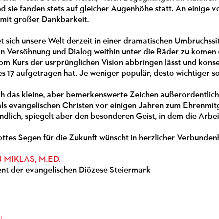
 sie fanden stets auf gleicher Augenhöhe statt. An einige vo
 mit großer Dankbarkeit.
t sich unsere Welt derzeit in einer dramatischen Umbruchssit
n Versöhnung und Dialog weithin unter die Räder zu komen d
m Kurs der usrprünglichen Vision abbringen lässt und konse
s 17 aufgetragen hat. Je weniger populär, desto wichtiger s
ch das kleine, aber bemerkenswerte Zeichen außerordentlich
ls evangelischen Christen vor einigen Jahren zum Ehrenmit
tändlich, spiegelt aber den besonderen Geist, in dem die Ar
ttes Segen für die Zukunft wünscht in herzlicher Verbunden
MIKLAS, M.ED.
nt der evangelischen Diözese Steiermark
: