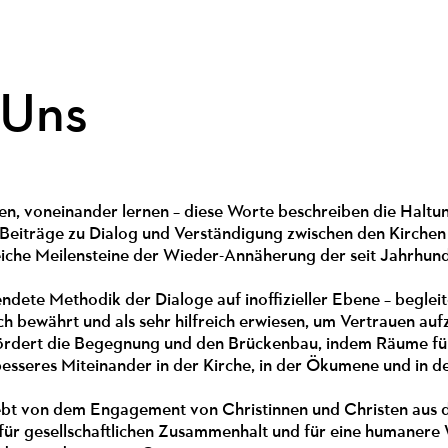
 Uns
n, voneinander lernen – diese Worte beschreiben die Haltu
Beiträge zu Dialog und Verständigung zwischen den Kirchen 
reiche Meilensteine der Wieder-Annäherung der seit Jahrhun
dete Methodik der Dialoge auf inoffizieller Ebene – beglei
ich bewährt und als sehr hilfreich erwiesen, um Vertrauen 
dert die Begegnung und den Brückenbau, indem Räume für
besseres Miteinander in der Kirche, in der Ökumene und in d
 von dem Engagement von Christinnen und Christen aus den 
 für gesellschaftlichen Zusammenhalt und für eine humanere 