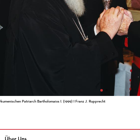
umenischen Patriarch Bartholomaios I. (1999) I Franz J. Rupprecht
Über Uns