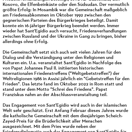
Kosovo, die Elfenbeinküste oder den Südsudan. Der vermutlich
größte Erfolg: In Mosambik war die Gemeinschaft maßgeblich
am Friedensabkommen im Oktober 1992 zwischen den
gegnerischen Parteien des Bürgerkrieges beteiligt. Damit
konnte ein 16-jähriger Bürgerkrieg beendet werden. Immer
wieder hat Sant'Egidio auch versucht, Friedensverhandlungen
zwischen Russland und der Ukraine in Gang zu bringen, bisher
allerdings ohne Erfolg.
Die Gemeinschaft setzt sich auch seit vielen Jahren für den
Dialog und die Verständigung unter den Religionen und
Kulturen ein. U.a. veranstaltet Sant'Egidio in Nachfolge des
von Papst Johannes Paul II. initiierten historischen
internationalen Friedenstreffens ("Weltgebetstreffen") der
Weltreligionen 1986 in Assisi jährlich ein "Gebetstreffen für den
Frieden". Das letzte fand im Oktober 2022 in Rom statt und
stand unter dem Motto "Schrei des Friedens". Papst
Franziskus nahm an der Abschlussveranstaltung teil.
Das Engagement von Sant'Egidio wird auch in der islamischen
Welt sehr geschätzt. Erst Anfang Februar dieses Jahres wurde
die katholische Gemeinschaft mit dem diesjährigen Scheich-
Zayed-Preis für die Brüderlichkeit aller Menschen
ausgezeichnet. Mit dem Pries wurde neben der
Friedensdiplomatie auch das Engagement von Sant'Egidio für