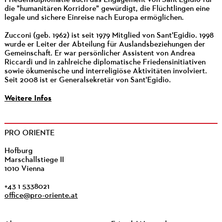
die "humanitären Korridore" gewürdigt, die Flüchtlingen eine
legale und sichere Einreise nach Europa ermöglichen.
Zucconi (geb. 1962) ist seit 1979 Mitglied von Sant'Egidio. 1998
wurde er Leiter der Abteilung für Auslandsbeziehungen der
Gemeinschaft. Er war persönlicher Assistent von Andrea
Riccardi und in zahlreiche diplomatische Friedensinitiativen
sowie ökumenische und interreligiöse Aktivitäten involviert.
Seit 2008 ist er Generalsekretär von Sant'Egidio.
Weitere Infos
PRO ORIENTE
Hofburg
Marschallstiege II
1010 Vienna
+43 1 5338021
office@pro-oriente.at