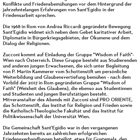
Konflikte und Friedensbemühungen vor dem Hintergrund der
jahrzehntelangen Erfahrungen von Sant'Egidio in der
Friedensarbeit sprechen.
Die 1968 in Rom von Andrea Riccardi gegründete Bewegung
Sant'Egidio widmet sich neben dem Gebet karitativer Arbeit,
Diplomatie in Bürgerkriegsgebieten, der Ökumene und dem
Dialog der Religionen.
Zucconi kommt auf Einladung der Gruppe "Wisdom of Faith"-
Wien nach Österreich. Diese Gruppe besteht aus Studierenden
und anderen jungen Erwachsenen, die sich unter Begleitung
von P. Martin Kammerer vom Schottenstift um persönliche
Weiterbildung und Glaubensvertiefung bemühen – nach dem
Vorbild der 2017 in Rom gegründeten Gruppe "Wisdom of
Faith" (Weisheit des Glaubens), die ebenso aus Studentinnen
und Studenten und jungen Berufstätigen besteht.
Mitveranstalter des Abends mit Zucconi sind PRO ORIENTE,
das Schottenstift, das Institut für Religion und Frieden sowie
die Katholisch-Theologische Fakultät und das Institut für
Politikwissenschaft der Universität Wien.
Die Gemeinschaft Sant'Egidio war in den vergangenen
Jahrzehnten bereits an zahlreichen erfolgreichen
Friedensverhandlungen beteiligt, etwa für Guatemala, den