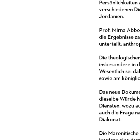
Persönlichkeiten
verschiedenen Di
Jordanien.
Prof. Mirna Abbo
die Ergebnisse z
unterteilt: anthr
Die theologische
insbesondere in 
Wesentlich sei da
sowie am königli
Das neue Dokument
dieselbe Würde ha
Diensten, wozu a
auch die Frage n
Diakonat.
Die Maronitische K