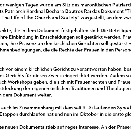
or wenigen Tagen wurde am Sitz des maronitischen Patriarch
s Patriarch Kardinal Bechara Boutros Rai das Dokument "T
he Life of the Church and Society" vorgestellt, an dem zwe
unkte, die in dem Dokument festgehalten sind: Die Beteilig
ihre Einbindung in Entscheidungen soll gestärkt werden. Fra
ben, ihre Präsenz an den kirchlichen Gerichten soll gestärk
menbedingungen, die die Rechte der Frauen in den Persone
ch vor einem kirchlichen Gericht zu verantworten haben, bess
des Gerichts für diesen Zweck eingerichtet werden. Zudem sol
auch Workshops geben, die sich mit Frauenrechten und Fraue
tdeckung der eigenen östlichen Traditionen und Theologi
 in dem Dokument weiter.
 auch im Zusammenhang mit dem seit 2021 laufenden Synodal
 Etappen durchlaufen hat und nun im Oktober in die erste 
es neuen Dokuments stieß auf reges Interesse. An der Präse