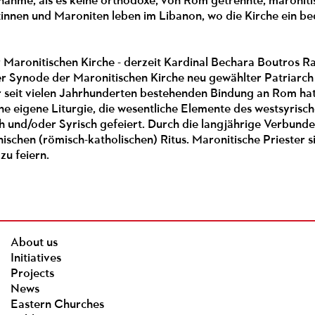
nahme, als es keine orthodoxe, von Rom getrennte, maronitis
innen und Maroniten leben im Libanon, wo die Kirche ein bed
 Maronitischen Kirche - derzeit Kardinal Bechara Boutros Rai
der Synode der Maronitischen Kirche neu gewählter Patriarch
r seit vielen Jahrhunderten bestehenden Bindung an Rom hat 
ne eigene Liturgie, die wesentliche Elemente des westsyrische
h und/oder Syrisch gefeiert. Durch die langjährige Verbunde
ischen (römisch-katholischen) Ritus. Maronitische Priester s
 zu feiern.
About us
Initiatives
Projects
News
Eastern Churches