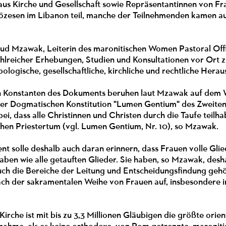
 aus Kirche und Gesellschaft sowie Repräsentantinnen von F
özesen im Libanon teil, manche der Teilnehmenden kamen au
ud Mzawak, Leiterin des maronitischen Women Pastoral Offic
ahlreicher Erhebungen, Studien und Konsultationen vor Ort z
opologische, gesellschaftliche, kirchliche und rechtliche Her
n Konstanten des Dokuments beruhen laut Mzawak auf dem W
der Dogmatischen Konstitution "Lumen Gentium" des Zweiten V
bei, dass alle Christinnen und Christen durch die Taufe tei
chen Priestertum (vgl. Lumen Gentium, Nr. 10), so Mzawak.
 solle deshalb auch daran erinnern, dass Frauen volle Glie
ben wie alle getauften Glieder. Sie haben, so Mzawak, desh
uch die Bereiche der Leitung und Entscheidungsfindung geh
ach der sakramentalen Weihe von Frauen auf, insbesondere i
irche ist mit bis zu 3,3 Millionen Gläubigen die größte orien