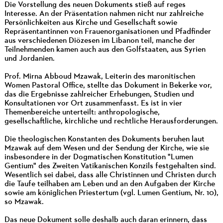
Die Vorstellung des neuen Dokuments stieß auf reges
Interesse. An der Präsentation nahmen nicht nur zahlreiche
Persönlichkeiten aus Kirche und Gesellschaft sowie
Repräsentantinnen von Frauenorganisationen und Pfadfinder
aus verschiedenen Diözesen im Libanon teil, manche der
Teilnehmenden kamen auch aus den Golfstaaten, aus Syrien
und Jordanien.
Prof. Mirna Abboud Mzawak, Leiterin des maronitischen
Women Pastoral Office, stellte das Dokument in Bekerke vor,
das die Ergebnisse zahlreicher Erhebungen, Studien und
Konsultationen vor Ort zusammenfasst. Es ist in vier
Themenbereiche unterteilt: anthropologische,
gesellschaftliche, kirchliche und rechtliche Herausforderungen.
Die theologischen Konstanten des Dokuments beruhen laut
Mzawak auf dem Wesen und der Sendung der Kirche, wie sie
insbesondere in der Dogmatischen Konstitution "Lumen
Gentium" des Zweiten Vatikanischen Konzils festgehalten sind.
Wesentlich sei dabei, dass alle Christinnen und Christen durch
die Taufe teilhaben am Leben und an den Aufgaben der Kirche
sowie am königlichen Priestertum (vgl. Lumen Gentium, Nr. 10),
so Mzawak.
Das neue Dokument solle deshalb auch daran erinnern, dass