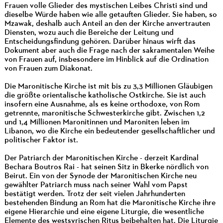
Frauen volle Glieder des mystischen Leibes Christi sind und
dieselbe Würde haben wie alle getauften Glieder. Sie haben, so
Mzawak, deshalb auch Anteil an den der Kirche anvertrauten
Diensten, wozu auch die Bereiche der Leitung und
Entscheidungsfindung gehören. Darüber hinaus wirft das
Dokument aber auch die Frage nach der sakramentalen Weihe
von Frauen auf, insbesondere im Hinblick auf die Ordination
von Frauen zum Diakonat.
Die Maronitische Kirche ist mit bis zu 3,3 Millionen Gläubigen
die größte orientalische katholische Ostkirche. Sie ist auch
insofern eine Ausnahme, als es keine orthodoxe, von Rom
getrennte, maronitische Schwesterkirche gibt. Zwischen 1,2
und 1,4 Millionen Maronitinnen und Maroniten leben im
Libanon, wo die Kirche ein bedeutender gesellschaftlicher und
politischer Faktor ist.
Der Patriarch der Maronitischen Kirche - derzeit Kardinal
Bechara Boutros Rai - hat seinen Sitz in Bkerke nördlich von
Beirut. Ein von der Synode der Maronitischen Kirche neu
gewählter Patriarch muss nach seiner Wahl vom Papst
bestätigt werden. Trotz der seit vielen Jahrhunderten
bestehenden Bindung an Rom hat die Maronitische Kirche ihre
eigene Hierarchie und eine eigene Liturgie, die wesentliche
Elemente des westsyrischen Ritus beibehalten hat. Die Liturgie