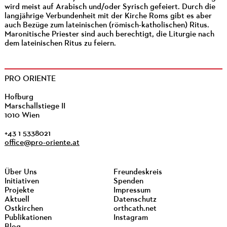
wird meist auf Arabisch und/oder Syrisch gefeiert. Durch die
langjährige Verbundenheit mit der Kirche Roms gibt es aber
auch Bezüge zum lateinischen (römisch-katholischen) Ritus.
Maronitische Priester sind auch berechtigt, die Liturgie nach
dem lateinischen Ritus zu feiern.
PRO ORIENTE
Hofburg
Marschallstiege II
1010 Wien
+43 1 5338021
office@pro-oriente.at
Über Uns
Freundeskreis
Initiativen
Spenden
Projekte
Impressum
Aktuell
Datenschutz
Ostkirchen
orthcath.net
Publikationen
Instagram