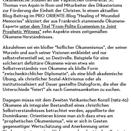
Ökumenische Studien an der Päpstlichen Universität St.
Thomas von Aquin in Rom und Mitarbeiter des Dikasteriums
zur Förderung der Einheit der Christen. In einem aktuellen
Blog-Beitrag im PRO ORIENTE-Blog "Healing of Wounded
Memories" skizziert der aus Frankreich stammende Ökumene-
Experte
unter dem Titel "From Polite Ecumenism to Joint
Prophetic Witness"
zehn Aspekte eines zeitgemäßen
Ökumene-Verständnisses.
Abzulehnen sei ein bloßer "höflicher Ökumenismus", der seiner
Wurzeln und auch seiner Visionen entkleidet und nur
selbstreferentiell sei, so Destivelle. Beispiele für eine
solcherart defizitäre Ökumene wären etwa ein
Selbstverständnis von Ökumene als bloße Form
"zwischenkirchlicher Diplomatie", als eine bloß akademische
Übung, als christlicher Sozial-Aktivismus oder als
institutionalisiert auf Dauer gestellte Dialogform, die eher die
Unterschiede "feiert" als nach Gemeinsamkeiten zu suchen.
Dagegen müsse mit dem Zweiten Vatikanischen Konzil (1962-65)
Ökumene als integraler Bestandteil eines christlichen
Selbstverständnisses betrachtet werden, appellierte der
Dominikaner. Orientieren könne man sich dazu etwa am
"prophetischen Ökumenismus", wie er sich in Gesten
gegenseitiger Wertschätzung und Anerkennung unter