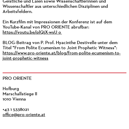
Geistliche und Laien sowie Wissenschaftlerinnen und
Wissenschaftler aus unterschiedlichen Disziplinen und
Arbeitsfeldern.
Ein Kurzfilm mit Impressionen der Konferenz ist auf dem
YouTube-Kanal von PRO ORIENTE abrufbar:
https://youtu.be/plQjX-wsU_o
BLOG-Beitrag von P. Prof. Hyacinthe Destivelle unter dem
Titel "From Polite Ecumenism to Joint Prophetic Witness":
https://www.pro-oriente.at/blog/from-polite-ecumenism-to-
joint-prophetic-witness
PRO ORIENTE
Hofburg
Marschallstiege II
1010 Vienna
+43 1 5338021
office@pro-oriente.at