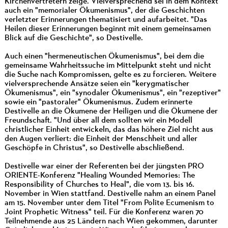
Kirchenvertretern zeige. Vielversprechend sei in dem Kontext
auch ein "memorialer Ökumenismus", der die Geschichten
verletzter Erinnerungen thematisiert und aufarbeitet. "Das
Heilen dieser Erinnerungen beginnt mit einem gemeinsamen
Blick auf die Geschichte", so Destivelle.
Auch einen "hermeneutischen Ökumenismus", bei dem die
gemeinsame Wahrheitssuche im Mittelpunkt steht und nicht
die Suche nach Kompromissen, gelte es zu forcieren. Weitere
vielversprechende Ansätze seien ein "kerygmatischer
Ökumenismus", ein "synodaler Ökumenismus", ein "rezeptiver"
sowie ein "pastoraler" Ökumenismus. Zudem erinnerte
Destivelle an die Ökumene der Heiligen und die Ökumene der
Freundschaft. "Und über all dem sollten wir ein Modell
christlicher Einheit entwickeln, das das höhere Ziel nicht aus
den Augen verliert: die Einheit der Menschheit und aller
Geschöpfe in Christus", so Destivelle abschließend.
Destivelle war einer der Referenten bei der jüngsten PRO
ORIENTE-Konferenz "Healing Wounded Memories: The
Responsibility of Churches to Heal", die vom 13. bis 16.
November in Wien stattfand. Destivelle nahm an einem Panel
am 15. November unter dem Titel "From Polite Ecumenism to
Joint Prophetic Witness" teil. Für die Konferenz waren 70
Teilnehmende aus 25 Ländern nach Wien gekommen, darunter