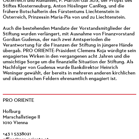
Österreich und Rumänien, P. Marton Gál SDS, der Propst des
Stiftes Klosterneuburg, Anton Höslinger CanReg, und die
frühere Botschafterin des Fürstentums Liechtenstein in
Österreich, Prinzessin Maria-Pia von und zu Liechtenstein.
Auch die bestehenden Mandate der Vorstandsmitglieder der
Stiftung wurden verlängert, mit Ausnahme von Finanzvorstand
Gordian Gudenus, der nach zwei Amtsperioden die
Verantwortung für die Finanzen der Stiftung in jüngere Hände
übergab. PRO ORIENTE-Präsident Clemens Koja würdigte sein
engagiertes Wirken in den vergangenen acht Jahren und die
umsichtige Sorge um die finanzielle Situation der Stiftung. Als
Nachfolger von Gudenus wurde Bankdirektor Heinrich
Weninger gewählt, der bereits in mehreren anderen kirchlichen
und ökumenischen Feldern ehrenamtlich engagiert ist.
PRO ORIENTE
Hofburg
Marschallstiege II
1010 Vienna
+43 1 5338021