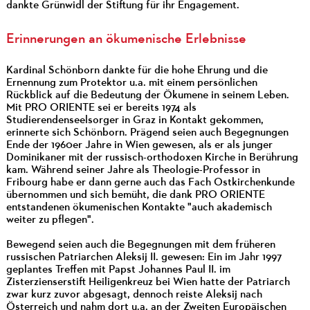
dankte Grünwidl der Stiftung für ihr Engagement.
Erinnerungen an ökumenische Erlebnisse
Kardinal Schönborn dankte für die hohe Ehrung und die
Ernennung zum Protektor u.a. mit einem persönlichen
Rückblick auf die Bedeutung der Ökumene in seinem Leben.
Mit PRO ORIENTE sei er bereits 1974 als
Studierendenseelsorger in Graz in Kontakt gekommen,
erinnerte sich Schönborn. Prägend seien auch Begegnungen
Ende der 1960er Jahre in Wien gewesen, als er als junger
Dominikaner mit der russisch-orthodoxen Kirche in Berührung
kam. Während seiner Jahre als Theologie-Professor in
Fribourg habe er dann gerne auch das Fach Ostkirchenkunde
übernommen und sich bemüht, die dank PRO ORIENTE
entstandenen ökumenischen Kontakte "auch akademisch
weiter zu pflegen".
Bewegend seien auch die Begegnungen mit dem früheren
russischen Patriarchen Aleksij II. gewesen: Ein im Jahr 1997
geplantes Treffen mit Papst Johannes Paul II. im
Zisterzienserstift Heiligenkreuz bei Wien hatte der Patriarch
zwar kurz zuvor abgesagt, dennoch reiste Aleksij nach
Österreich und nahm dort u.a. an der Zweiten Europäischen