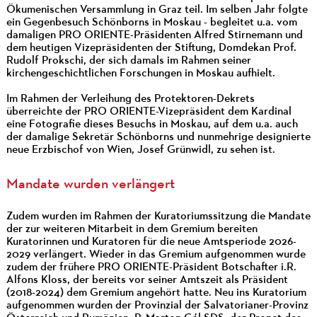
Ökumenischen Versammlung in Graz teil. Im selben Jahr folgte
ein Gegenbesuch Schönborns in Moskau - begleitet u.a. vom
damaligen PRO ORIENTE-Präsidenten Alfred Stirnemann und
dem heutigen Vizepräsidenten der Stiftung, Domdekan Prof.
Rudolf Prokschi, der sich damals im Rahmen seiner
kirchengeschichtlichen Forschungen in Moskau aufhielt.
Im Rahmen der Verleihung des Protektoren-Dekrets
überreichte der PRO ORIENTE-Vizepräsident dem Kardinal
eine Fotografie dieses Besuchs in Moskau, auf dem u.a. auch
der damalige Sekretär Schönborns und nunmehrige designierte
neue Erzbischof von Wien, Josef Grünwidl, zu sehen ist.
Mandate wurden verlängert
Zudem wurden im Rahmen der Kuratoriumssitzung die Mandate
der zur weiteren Mitarbeit in dem Gremium bereiten
Kuratorinnen und Kuratoren für die neue Amtsperiode 2026-
2029 verlängert. Wieder in das Gremium aufgenommen wurde
zudem der frühere PRO ORIENTE-Präsident Botschafter i.R.
Alfons Kloss, der bereits vor seiner Amtszeit als Präsident
(2018-2024) dem Gremium angehört hatte. Neu ins Kuratorium
aufgenommen wurden der Provinzial der Salvatorianer-Provinz