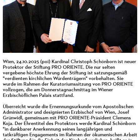
Wien, 24.10.2025 (poi) Kardinal Christoph Schönborn ist neuer
Protektor der Stiftung PRO ORIENTE. Die nur selten
vergebene höchste Ehrung der Stiftung ist satzungsgemäß
"verdienten kirchlichen Würdenträgern" vorbehalten. Sie
wurde im Rahmen der Kuratoriumssitzung von PRO ORIENTE
vollzogen, die am Donnerstagnachmittag im Wiener
Erzbischöflichen Palais stattfand.
Überreicht wurde die Ernennungsurkunde vom Apostolischen
Administrator und designierten Erzbischof von Wien, Josef
Grünwidl, gemeinsam mit PRO ORIENTE-Präsident Clemens
Koja. Der Ehrentitel des Protektors werde Kardinal Schönborn
"in dankbarer Anerkennung seines langjährigen und
tatkräftigen Engagements im Rahmen der ökumenischen Arbeit