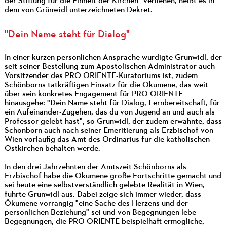
der Stiftung für die Einheit der Kirchen" verliehen, heißt es in
dem von Grünwidl unterzeichneten Dekret.
"Dein Name steht für Dialog"
In einer kurzen persönlichen Ansprache würdigte Grünwidl, der
seit seiner Bestellung zum Apostolischen Administrator auch
Vorsitzender des PRO ORIENTE-Kuratoriums ist, zudem
Schönborns tatkräftigen Einsatz für die Ökumene, das weit
über sein konkretes Engagement für PRO ORIENTE
hinausgehe: "Dein Name steht für Dialog, Lernbereitschaft, für
ein Aufeinander-Zugehen, das du von Jugend an und auch als
Professor gelebt hast", so Grünwidl, der zudem erwähnte, dass
Schönborn auch nach seiner Emeritierung als Erzbischof von
Wien vorläufig das Amt des Ordinarius für die katholischen
Ostkirchen behalten werde.
In den drei Jahrzehnten der Amtszeit Schönborns als
Erzbischof habe die Ökumene große Fortschritte gemacht und
sei heute eine selbstverständlich gelebte Realität in Wien,
führte Grünwidl aus. Dabei zeige sich immer wieder, dass
Ökumene vorrangig "eine Sache des Herzens und der
persönlichen Beziehung" sei und von Begegnungen lebe -
Begegnungen, die PRO ORIENTE beispielhaft ermögliche,