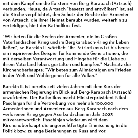
mit dem Kampf um die Existenz von Berg-Karabach (Artsach)
verbunden. Heute, da Artsach "besetzt und entvölkert" ist, sei
die Kirche verpflichtet, den Schutz der Rechte der Armenier
von Artsach, die ihrer Heimat beraubt wurden, weiterhin zu
verteidigen, hielt der Katholikos fest.
"Wir beten für die Seelen der Armenier, die im Großen
Vaterländischen Krieg und im Bergkarabach-Krieg ihr Leben
ließen", so Karekin II. wörtlich: "Ihr Patriotismus ist bis heute
ein inspirierendes Beispiel für kommende Generationen, die
mit derselben Verantwortung und Hingabe für die Liebe zu
ihrem Vaterland leben, gestalten und kämpfen." Nachsatz des
Kirchenoberhaupts: "Wir beten zum Allmächtigen um Frieden
in der Welt und Wohlergehen für alle Völker."
Karekin II. ist bereits seit vielen Jahren mit dem Kurs der
armenischen Regierung im Blick auf Berg-Karabach (Artsach)
unzufrieden. Der Katholikos macht Ministerpräsident Nikol
Paschinjan für die Vertreibung von mehr als 100.000
Armenierinnen und Armeniern aus Berg-Karabach nach dem
verlorenen Krieg gegen Aserbaidschan im Jahr 2023
mitverantwortlich. Paschinjan wiederum wirft dem
Kirchenoberhaupt die ungerechtfertigte Einmischung in die
Politik bzw. zu enge Beziehungen zu Russland vor.