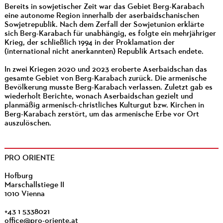
Bereits in sowjetischer Zeit war das Gebiet Berg-Karabach
eine autonome Region innerhalb der aserbaidschanischen
Sowjetrepublik. Nach dem Zerfall der Sowjetunion erklärte
sich Berg-Karabach für unabhängig, es folgte ein mehrjähriger
Krieg, der schließlich 1994 in der Proklamation der
(international nicht anerkannten) Republik Artsach endete.
In zwei Kriegen 2020 und 2023 eroberte Aserbaidschan das
gesamte Gebiet von Berg-Karabach zurück. Die armenische
Bevölkerung musste Berg-Karabach verlassen. Zuletzt gab es
wiederholt Berichte, wonach Aserbaidschan gezielt und
planmäßig armenisch-christliches Kulturgut bzw. Kirchen in
Berg-Karabach zerstört, um das armenische Erbe vor Ort
auszulöschen.
PRO ORIENTE
Hofburg
Marschallstiege II
1010 Vienna
+43 1 5338021
office@pro-oriente.at