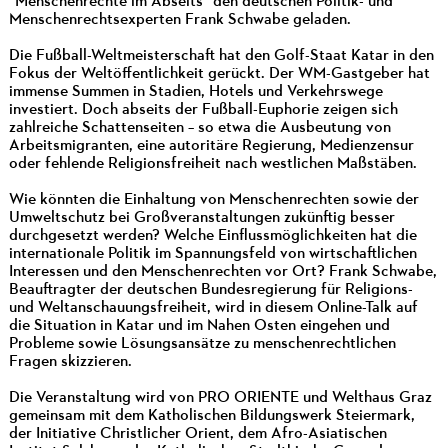
"Menschenrechte im Abseits" den deutschen Politik- und
Menschenrechtsexperten Frank Schwabe geladen.
Die Fußball-Weltmeisterschaft hat den Golf-Staat Katar in den
Fokus der Weltöffentlichkeit gerückt. Der WM-Gastgeber hat
immense Summen in Stadien, Hotels und Verkehrswege
investiert. Doch abseits der Fußball-Euphorie zeigen sich
zahlreiche Schattenseiten – so etwa die Ausbeutung von
Arbeitsmigranten, eine autoritäre Regierung, Medienzensur
oder fehlende Religionsfreiheit nach westlichen Maßstäben.
Wie könnten die Einhaltung von Menschenrechten sowie der
Umweltschutz bei Großveranstaltungen zukünftig besser
durchgesetzt werden? Welche Einflussmöglichkeiten hat die
internationale Politik im Spannungsfeld von wirtschaftlichen
Interessen und den Menschenrechten vor Ort? Frank Schwabe,
Beauftragter der deutschen Bundesregierung für Religions-
und Weltanschauungsfreiheit, wird in diesem Online-Talk auf
die Situation in Katar und im Nahen Osten eingehen und
Probleme sowie Lösungsansätze zu menschenrechtlichen
Fragen skizzieren.
Die Veranstaltung wird von PRO ORIENTE und Welthaus Graz
gemeinsam mit dem Katholischen Bildungswerk Steiermark,
der Initiative Christlicher Orient, dem Afro-Asiatischen