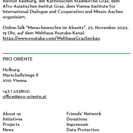
Institut Salzburg, der Katholischen Stadtkirche Graz, dem
Afro-Asiatischen Institut Graz, dem Vienna Institute for
International Dialogue and Cooperation und Missio Aachen
organisiert.
Online-Talk "Menschenrechte im Abseits", 23. November 2022,
19 Uhr, auf dem Welthaus-Youtube-Kanal:
https://www.youtube.com/WelthausGrazSeckau
PRO ORIENTE
Hofburg
Marschallstiege II
1010 Vienna
+43 1 5338021
office@pro-oriente.at
About us
Friends' Network
Initiatives
Donations
Projects
Impressum
News
Data Protection