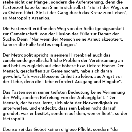
stehe nicht der Mangel, sondern die Auferstehung, denn die
Fastenzeit habe keinen Sinn in sich selbst; "sie ist der Weg, der
zu Ostern führt. Sie ist der Gang durch das Kreuz zum Leben",
so Metropolit Arsenios.
Die Fastenzeit eröffne den Weg von der Selbstgenügsamkeit
zur Gemeinschaft, von der Illusion der Fülle zur Demut der
Suche. Denn: "Nur wenn der Mensch seine Armut akzeptiert,
kann er die Fülle Gottes empfangen."
Der Metropolit spricht in seinem Hirtenbrief auch das
zunehmende gesellschaftliche Problem der Vereinsamung an
und hebt es zugleich auf eine höhere bzw. tiefere Ebene: Der
Mensch, geschaffen zur Gemeinschaft, habe sich daran
gewöhnt, "als verschlossene Einheit zu leben, aus Angst vor
der Liebe, denn die Liebe erfordert Ausgang und Hingabe".
Das Fasten sei in seiner tiefsten Bedeutung keine Verneinung
der Welt, sondern Befreiung von der Abhängigkeit. "Der
Mensch, der fastet, lernt, sich nicht der Notwendigkeit zu
unterwerfen, und entdeckt, dass sein Leben nicht darauf
gründet, was er besitzt, sondern auf dem, wen er liebt", so der
Metropolit.
Ebenso sei das Gebet keine religiöse Pflicht, sondern "der