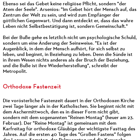
Ebenso sei das Gebet keine religiöse Pflicht, sondern "der
Atem der Seele". Arsenios: "Im Gebet hört der Mensch auf, das
Zentrum der Welt zu sein, und wird zum Empfänger der
göttlichen Gegenwart. Und dann entdeckt er, dass das wahre
Leben nicht Selbstbestätigung ist, sondern Gemeinschaft."
Bei der Buße gehe es letztlich nicht um psychologische Schuld,
sondern um eine Änderung der Seinsweise. "Es ist der
Augenblick, in dem der Mensch aufhört, für sich selbst zu
leben, und beginnt, in Beziehung zu leben. Denn die Sünde ist
in ihrem Wesen nichts anderes als der Bruch der Beziehung,
und die Buße ist ihre Wiederherstellung", schreibt der
Metropolit.
Orthodoxe Fastenzeit
Die vorösterliche Fastenzeit dauert in der Orthodoxen Kirche
zwei Tage länger als in der Katholischen. Sie beginnt nicht mit
dem Aschermittwoch, den es in dieser Form nicht gibt,
sondern mit dem sogenannten "Reinen Montag" (heuer am 23.
Februar). Der "Reine Montag" ist gemeinsam mit dem
Karfreitag für orthodoxe Gläubige der wichtigste Fasttag des
Jahres. Auf die ersten 40 Tage des "Großen Fastens" folgen