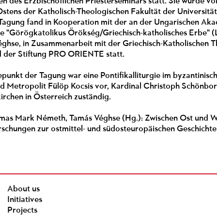
en des Erzbischöflichen Priesterseminars statt. Sie wurde v
 Ostens der Katholisch-Theologischen Fakultät der Universi
e Tagung fand in Kooperation mit der an der Ungarischen Ak
 "Görögkatolikus Örökség/Griechisch-katholisches Erbe"
éghse, in Zusammenarbeit mit der Griechisch-Katholischen T
 der Stiftung PRO ORIENTE statt.
punkt der Tagung war eine Pontifikalliturgie im byzantinisc
d Metropolit Fülöp Kocsis vor, Kardinal Christoph Schönborn h
irchen in Österreich zuständig.
mas Mark Németh, Tamás Véghse (Hg.): Zwischen Ost und West
schungen zur ostmittel- und südosteuropäischen Geschichte.
About us
Initiatives
Projects