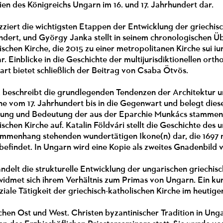
rien des Königreichs Ungarn im 16. und 17. Jahrhundert dar.
ziert die wichtigsten Etappen der Entwicklung der griechis
undert, und György Janka stellt in seinem chronologischen Ü
ischen Kirche, die 2015 zu einer metropolitanen Kirche sui iu
. Einblicke in die Geschichte der multijurisdiktionellen or
art bietet schließlich der Beitrag von Csaba Ötvös.
ik beschreibt die grundlegenden Tendenzen der Architektur u
he vom 17. Jahrhundert bis in die Gegenwart und belegt dies
klung und Bedeutung der aus der Eparchie Munkács stammend
ischen Kirche auf. Katalin Földvári stellt die Geschichte de
ammenhang stehenden wundertätigen Ikone(n) dar, die 1697 
efindet. In Ungarn wird eine Kopie als zweites Gnadenbild 
delt die strukturelle Entwicklung der ungarischen griechisc
widmet sich ihrem Verhältnis zum Primas von Ungarn. Ein ku
oziale Tätigkeit der griechisch-katholischen Kirche im heut
hen Ost und West. Christen byzantinischer Tradition in Ung