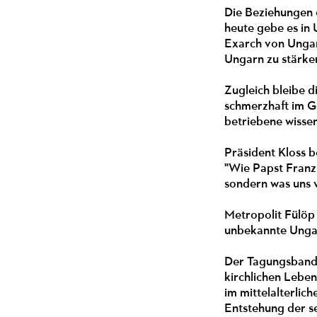
Die Beziehungen d
heute gebe es in 
Exarch von Ungarn
Ungarn zu stärke
Zugleich bleibe d
schmerzhaft im Ge
betriebene wisse
Präsident Kloss b
"Wie Papst Franzi
sondern was uns 
Metropolit Fülöp 
unbekannte Ungari
Der Tagungsband 
kirchlichen Leben
im mittelalterlic
Entstehung der se