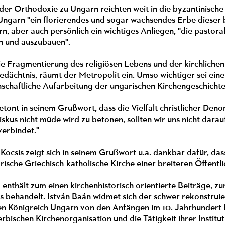
er Orthodoxie zu Ungarn reichten weit in die byzantinische 
Ungarn "ein florierendes und sogar wachsendes Erbe dieser by
, aber auch persönlich ein wichtiges Anliegen, "die pastora
n und auszubauen".
ie Fragmentierung des religiösen Lebens und der kirchlichen
dächtnis, räumt der Metropolit ein. Umso wichtiger sei ein
nschaftliche Aufarbeitung der ungarischen Kirchengeschicht
etont in seinem Grußwort, dass die Vielfalt christlicher Deno
skus nicht müde wird zu betonen, sollten wir uns nicht darau
verbindet."
Kocsis zeigt sich in seinem Grußwort u.a. dankbar dafür, dass
sche Griechisch-katholische Kirche einer breiteren Öffentl
enthält zum einen kirchenhistorisch orientierte Beiträge, 
s behandelt. István Baán widmet sich der schwer rekonstrui
hen Königreich Ungarn von den Anfängen im 10. Jahrhundert bi
rbischen Kirchenorganisation und die Tätigkeit ihrer Insti