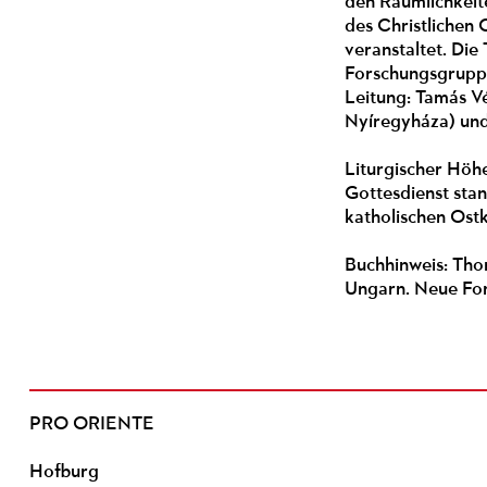
den Räumlichkeit
des Christlichen
veranstaltet. Di
Forschungsgruppe
Leitung: Tamás V
Nyíregyháza) und
Liturgischer Höhe
Gottesdienst stan
katholischen Ostk
Buchhinweis: Tho
Ungarn. Neue For
PRO ORIENTE
Hofburg