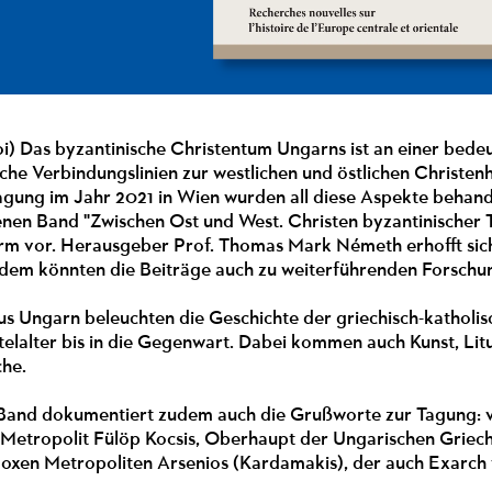
oi) Das byzantinische Christentum Ungarns ist an einer bedeu
iche Verbindungslinien zur westlichen und östlichen Christen
agung im Jahr 2021 in Wien wurden all diese Aspekte behande
enen Band "Zwischen Ost und West. Christen byzantinischer Tr
orm vor. Herausgeber Prof. Thomas Mark Németh erhofft sich
dem könnten die Beiträge auch zu weiterführenden Forsch
us Ungarn beleuchten die Geschichte der griechisch-katholi
elalter bis in die Gegenwart. Dabei kommen auch Kunst, Lit
che.
 Band dokumentiert zudem auch die Grußworte zur Tagung
n Metropolit Fülöp Kocsis, Oberhaupt der Ungarischen Griec
doxen Metropoliten Arsenios (Kardamakis), der auch Exarch 