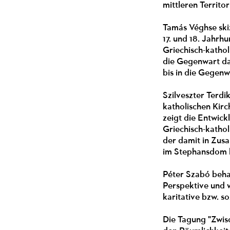
mittleren Territo
Tamás Véghse skiz
17. und 18. Jahrh
Griechisch-kathol
die Gegenwart dar
bis in die Gegenw
Szilveszter Terd
katholischen Kirc
zeigt die Entwic
Griechisch-kathol
der damit in Zus
im Stephansdom b
Péter Szabó behan
Perspektive und 
karitative bzw. s
Die Tagung "Zwisc