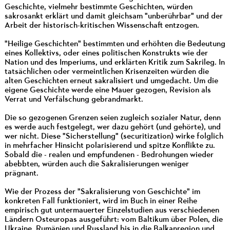
Geschichte, vielmehr bestimmte Geschichten, würden
sakrosankt erklärt und damit gleichsam "unberührbar" und der
Arbeit der historisch-kritischen Wissenschaft entzogen.
"Heilige Geschichten" bestimmten und erhöhten die Bedeutung
eines Kollektivs, oder eines politischen Konstrukts wie der
Nation und des Imperiums, und erklärten Kritik zum Sakrileg. In
tatsächlichen oder vermeintlichen Krisenzeiten würden die
alten Geschichten erneut sakralisiert und umgedacht. Um die
eigene Geschichte werde eine Mauer gezogen, Revision als
Verrat und Verfälschung gebrandmarkt.
Die so gezogenen Grenzen seien zugleich sozialer Natur, denn
es werde auch festgelegt, wer dazu gehört (und gehörte), und
wer nicht. Diese "Sicherstellung" (securitization) wirke folglich
in mehrfacher Hinsicht polarisierend und spitze Konflikte zu.
Sobald die - realen und empfundenen - Bedrohungen wieder
abebbten, würden auch die Sakralisierungen weniger
prägnant.
Wie der Prozess der "Sakralisierung von Geschichte" im
konkreten Fall funktioniert, wird im Buch in einer Reihe
empirisch gut untermauerter Einzelstudien aus verschiedenen
Ländern Osteuropas ausgeführt: vom Baltikum über Polen, die
Ukraine, Rumänien und Russland bis in die Balkanregion und