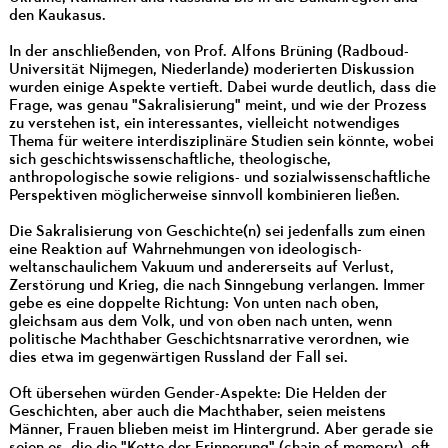
den Kaukasus.
In der anschließenden, von Prof. Alfons Brüning (Radboud-
Universität Nijmegen, Niederlande) moderierten Diskussion
wurden einige Aspekte vertieft. Dabei wurde deutlich, dass die
Frage, was genau "Sakralisierung" meint, und wie der Prozess
zu verstehen ist, ein interessantes, vielleicht notwendiges
Thema für weitere interdisziplinäre Studien sein könnte, wobei
sich geschichtswissenschaftliche, theologische,
anthropologische sowie religions- und sozialwissenschaftliche
Perspektiven möglicherweise sinnvoll kombinieren ließen.
Die Sakralisierung von Geschichte(n) sei jedenfalls zum einen
eine Reaktion auf Wahrnehmungen von ideologisch-
weltanschaulichem Vakuum und andererseits auf Verlust,
Zerstörung und Krieg, die nach Sinngebung verlangen. Immer
gebe es eine doppelte Richtung: Von unten nach oben,
gleichsam aus dem Volk, und von oben nach unten, wenn
politische Machthaber Geschichtsnarrative verordnen, wie
dies etwa im gegenwärtigen Russland der Fall sei.
Oft übersehen würden Gender-Aspekte: Die Helden der
Geschichten, aber auch die Machthaber, seien meistens
Männer, Frauen blieben meist im Hintergrund. Aber gerade sie