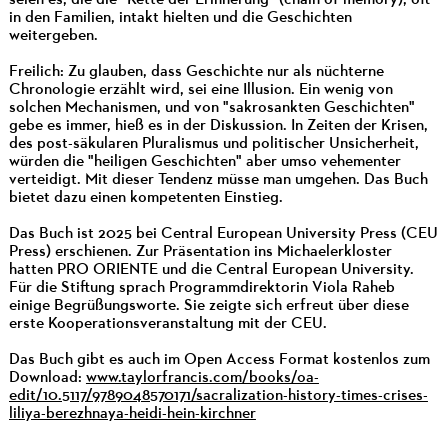
seien es, die die "Kette der Erinnerung" (chain of memory), oft
in den Familien, intakt hielten und die Geschichten
weitergeben.
Freilich: Zu glauben, dass Geschichte nur als nüchterne
Chronologie erzählt wird, sei eine Illusion. Ein wenig von
solchen Mechanismen, und von "sakrosankten Geschichten"
gebe es immer, hieß es in der Diskussion. In Zeiten der Krisen,
des post-säkularen Pluralismus und politischer Unsicherheit,
würden die "heiligen Geschichten" aber umso vehementer
verteidigt. Mit dieser Tendenz müsse man umgehen. Das Buch
bietet dazu einen kompetenten Einstieg.
Das Buch ist 2025 bei Central European University Press (CEU
Press) erschienen. Zur Präsentation ins Michaelerkloster
hatten PRO ORIENTE und die Central European University.
Für die Stiftung sprach Programmdirektorin Viola Raheb
einige Begrüßungsworte. Sie zeigte sich erfreut über diese
erste Kooperationsveranstaltung mit der CEU.
Das Buch gibt es auch im Open Access Format kostenlos zum
Download:
www.taylorfrancis.com/books/oa-
edit/10.5117/9789048570171/sacralization-history-times-crises-
liliya-berezhnaya-heidi-hein-kirchner