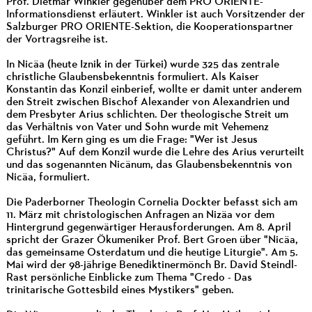
Prof. Dietmar Winkler gegenüber dem PRO ORIENTE-
Informationsdienst erläutert. Winkler ist auch Vorsitzender der
Salzburger PRO ORIENTE-Sektion, die Kooperationspartner
der Vortragsreihe ist.
In Nicäa (heute Iznik in der Türkei) wurde 325 das zentrale
christliche Glaubensbekenntnis formuliert. Als Kaiser
Konstantin das Konzil einberief, wollte er damit unter anderem
den Streit zwischen Bischof Alexander von Alexandrien und
dem Presbyter Arius schlichten. Der theologische Streit um
das Verhältnis von Vater und Sohn wurde mit Vehemenz
geführt. Im Kern ging es um die Frage: "Wer ist Jesus
Christus?" Auf dem Konzil wurde die Lehre des Arius verurteilt
und das sogenannten Nicänum, das Glaubensbekenntnis von
Nicäa, formuliert.
Die Paderborner Theologin Cornelia Dockter befasst sich am
11. März mit christologischen Anfragen an Nizäa vor dem
Hintergrund gegenwärtiger Herausforderungen. Am 8. April
spricht der Grazer Ökumeniker Prof. Bert Groen über "Nicäa,
das gemeinsame Osterdatum und die heutige Liturgie". Am 5.
Mai wird der 98-jährige Benediktinermönch Br. David Steindl-
Rast persönliche Einblicke zum Thema "Credo - Das
trinitarische Gottesbild eines Mystikers" geben.