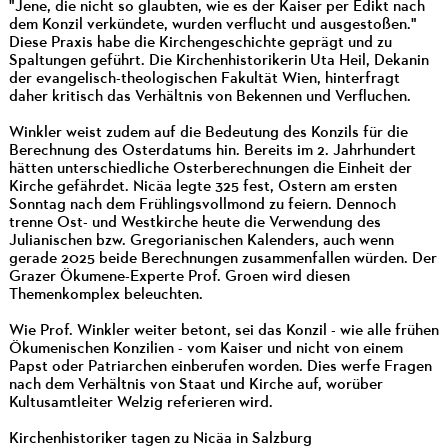
"Jene, die nicht so glaubten, wie es der Kaiser per Edikt nach
dem Konzil verkündete, wurden verflucht und ausgestoßen."
Diese Praxis habe die Kirchengeschichte geprägt und zu
Spaltungen geführt. Die Kirchenhistorikerin Uta Heil, Dekanin
der evangelisch-theologischen Fakultät Wien, hinterfragt
daher kritisch das Verhältnis von Bekennen und Verfluchen.
Winkler weist zudem auf die Bedeutung des Konzils für die
Berechnung des Osterdatums hin. Bereits im 2. Jahrhundert
hätten unterschiedliche Osterberechnungen die Einheit der
Kirche gefährdet. Nicäa legte 325 fest, Ostern am ersten
Sonntag nach dem Frühlingsvollmond zu feiern. Dennoch
trenne Ost- und Westkirche heute die Verwendung des
Julianischen bzw. Gregorianischen Kalenders, auch wenn
gerade 2025 beide Berechnungen zusammenfallen würden. Der
Grazer Ökumene-Experte Prof. Groen wird diesen
Themenkomplex beleuchten.
Wie Prof. Winkler weiter betont, sei das Konzil - wie alle frühen
Ökumenischen Konzilien - vom Kaiser und nicht von einem
Papst oder Patriarchen einberufen worden. Dies werfe Fragen
nach dem Verhältnis von Staat und Kirche auf, worüber
Kultusamtleiter Welzig referieren wird.
Kirchenhistoriker tagen zu Nicäa in Salzburg