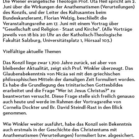
Die Wiener evangelische Theologin Prof. Uta Heil spricht am 2.
Juni über die Wirkungen der Anathematismen (Verurteilungen)
des Konzils, und der Leiter des Kultusamtes beim
Bundeskanzleramt, Florian Welzig, beschließt die
Veranstaltungsreihe am 17. Juni mit einem Vortrag über
"Gesellschaft und Religion - Staat und Kirche". (Alle Vorträge
jeweils von 18 bis 20 Uhr an der Katholisch-Theologische
Fakultät Salzburg, Universitätsplatz 1, Hörsaal 103.)
Vielfältige aktuelle Themen
Das Konzil liege zwar 1.700 Jahre zurück, sei aber von
bleibender Aktualität, zeigt sich Prof. Winkler überzeugt. Das
Glaubensbekenntnis von Nicäa sei mit den griechischen
philosophischen Mitteln der damaligen Zeit formuliert worden.
Es habe die Grundlegung des trinitarischen Gottesbildes
erarbeitet und die Frage "Wer ist Jesus Christus?" zu
beantworten versucht. Diese Frage stelle sich freilich genauso
auch heute und werde im Rahmen der Vortragsreihe von
Cornelia Dockter und Br. David Steindl-Rast in den Blick
genommen.
Wie Winkler weiter ausführt, habe das Konzil sein Bekenntnis
auch erstmals in der Geschichte des Christentums mit
Anathematismen (Verurteilungen) formuliert bzw. abgesichert.