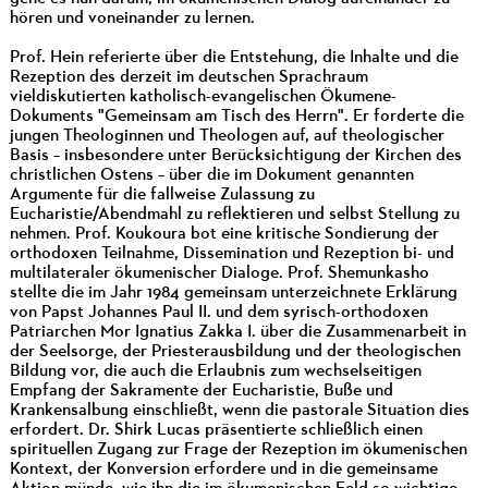
hören und voneinander zu lernen.
Prof. Hein referierte über die Entstehung, die Inhalte und die
Rezeption des derzeit im deutschen Sprachraum
vieldiskutierten katholisch-evangelischen Ökumene-
Dokuments "Gemeinsam am Tisch des Herrn". Er forderte die
jungen Theologinnen und Theologen auf, auf theologischer
Basis – insbesondere unter Berücksichtigung der Kirchen des
christlichen Ostens – über die im Dokument genannten
Argumente für die fallweise Zulassung zu
Eucharistie/Abendmahl zu reflektieren und selbst Stellung zu
nehmen. Prof. Koukoura bot eine kritische Sondierung der
orthodoxen Teilnahme, Dissemination und Rezeption bi- und
multilateraler ökumenischer Dialoge. Prof. Shemunkasho
stellte die im Jahr 1984 gemeinsam unterzeichnete Erklärung
von Papst Johannes Paul II. und dem syrisch-orthodoxen
Patriarchen Mor Ignatius Zakka I. über die Zusammenarbeit in
der Seelsorge, der Priesterausbildung und der theologischen
Bildung vor, die auch die Erlaubnis zum wechselseitigen
Empfang der Sakramente der Eucharistie, Buße und
Krankensalbung einschließt, wenn die pastorale Situation dies
erfordert. Dr. Shirk Lucas präsentierte schließlich einen
spirituellen Zugang zur Frage der Rezeption im ökumenischen
Kontext, der Konversion erfordere und in die gemeinsame