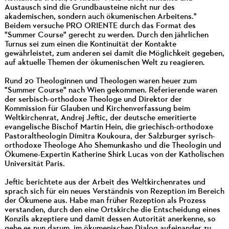
Austausch sind die Grundbausteine nicht nur des
akademischen, sondern auch ökumenischen Arbeitens."
Beidem versuche PRO ORIENTE durch das Format des
"Summer Course" gerecht zu werden. Durch den jährlichen
Turnus sei zum einen die Kontinuität der Kontakte
gewährleistet, zum anderen sei damit die Möglichkeit gegeben,
auf aktuelle Themen der ökumenischen Welt zu reagieren.
Rund 20 Theologinnen und Theologen waren heuer zum
"Summer Course" nach Wien gekommen. Referierende waren
der serbisch-orthodoxe Theologe und Direktor der
Kommission für Glauben und Kirchenverfassung beim
Weltkirchenrat, Andrej Jeftic, der deutsche emeritierte
evangelische Bischof Martin Hein, die griechisch-orthodoxe
Pastoraltheologin Dimitra Koukoura, der Salzburger syrisch-
orthodoxe Theologe Aho Shemunkasho und die Theologin und
Ökumene-Expertin Katherine Shirk Lucas von der Katholischen
Universität Paris.
Jeftic berichtete aus der Arbeit des Weltkirchenrates und
sprach sich für ein neues Verständnis von Rezeption im Bereich
der Ökumene aus. Habe man früher Rezeption als Prozess
verstanden, durch den eine Ortskirche die Entscheidung eines
Konzils akzeptiere und damit dessen Autorität anerkenne, so
gehe es nun darum, im ökumenischen Dialog aufeinander zu