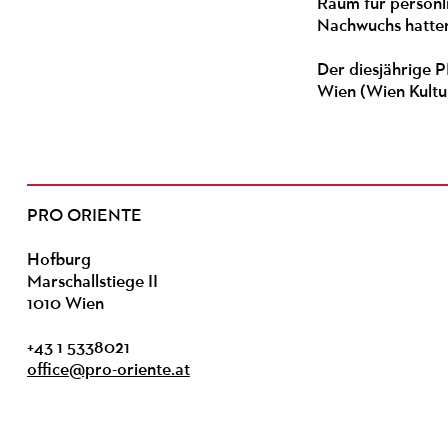
Raum für persönl
Nachwuchs hatte
Der diesjährige
Wien (Wien Kultu
PRO ORIENTE
Hofburg
Marschallstiege II
1010 Wien
+43 1 5338021
office@pro-oriente.at