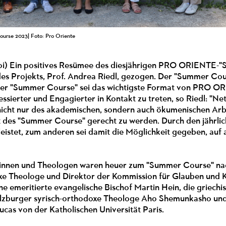
rse 2023| Foto: Pro Oriente
poi) Ein positives Resümee des diesjährigen PRO ORIENTE-"S
des Projekts, Prof. Andrea Riedl, gezogen. Der "Summer Co
er "Summer Course" sei das wichtigste Format von PRO O
ssierter und Engagierter in Kontakt zu treten, so Riedl: "N
nicht nur des akademischen, sondern auch ökumenischen A
 des "Summer Course" gerecht zu werden. Durch den jährlich
eistet, zum anderen sei damit die Möglichkeit gegeben, auf
innen und Theologen waren heuer zum "Summer Course" na
xe Theologe und Direktor der Kommission für Glauben und K
che emeritierte evangelische Bischof Martin Hein, die griech
alzburger syrisch-orthodoxe Theologe Aho Shemunkasho un
ucas von der Katholischen Universität Paris.