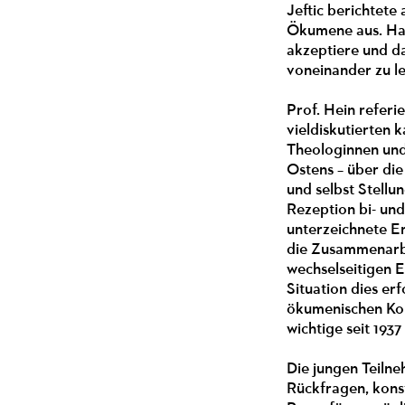
Jeftic berichtete
Ökumene aus. Hab
akzeptiere und d
voneinander zu l
Prof. Hein referi
vieldiskutierten
Theologinnen und 
Ostens – über di
und selbst Stellu
Rezeption bi- un
unterzeichnete E
die Zusammenarbei
wechselseitigen 
Situation dies er
ökumenischen Kon
wichtige seit 193
Die jungen Teiln
Rückfragen, kons