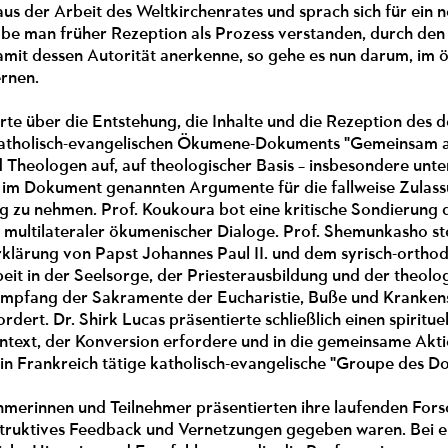
 aus der Arbeit des Weltkirchenrates und sprach sich für ein
e man früher Rezeption als Prozess verstanden, durch den e
amit dessen Autorität anerkenne, so gehe es nun darum, im
ernen.
erte über die Entstehung, die Inhalte und die Rezeption des
 katholisch-evangelischen Ökumene-Dokuments "Gemeinsam am
Theologen auf, auf theologischer Basis – insbesondere unter
e im Dokument genannten Argumente für die fallweise Zulass
ng zu nehmen. Prof. Koukoura bot eine kritische Sondierung
d multilateraler ökumenischer Dialoge. Prof. Shemunkasho st
rklärung von Papst Johannes Paul II. und dem syrisch-orthod
t in der Seelsorge, der Priesterausbildung und der theolog
Empfang der Sakramente der Eucharistie, Buße und Krankensa
fordert. Dr. Shirk Lucas präsentierte schließlich einen spiri
text, der Konversion erfordere und in die gemeinsame Akti
7 in Frankreich tätige katholisch-evangelische "Groupe des D
ehmerinnen und Teilnehmer präsentierten ihre laufenden For
truktives Feedback und Vernetzungen gegeben waren. Bei 