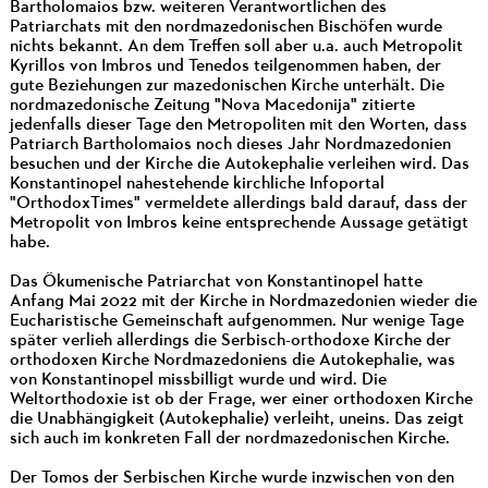
Bartholomaios bzw. weiteren Verantwortlichen des
Patriarchats mit den nordmazedonischen Bischöfen wurde
nichts bekannt. An dem Treffen soll aber u.a. auch Metropolit
Kyrillos von Imbros und Tenedos teilgenommen haben, der
gute Beziehungen zur mazedonischen Kirche unterhält. Die
nordmazedonische Zeitung "Nova Macedonija" zitierte
jedenfalls dieser Tage den Metropoliten mit den Worten, dass
Patriarch Bartholomaios noch dieses Jahr Nordmazedonien
besuchen und der Kirche die Autokephalie verleihen wird. Das
Konstantinopel nahestehende kirchliche Infoportal
"OrthodoxTimes" vermeldete allerdings bald darauf, dass der
Metropolit von Imbros keine entsprechende Aussage getätigt
habe.
Das Ökumenische Patriarchat von Konstantinopel hatte
Anfang Mai 2022 mit der Kirche in Nordmazedonien wieder die
Eucharistische Gemeinschaft aufgenommen. Nur wenige Tage
später verlieh allerdings die Serbisch-orthodoxe Kirche der
orthodoxen Kirche Nordmazedoniens die Autokephalie, was
von Konstantinopel missbilligt wurde und wird. Die
Weltorthodoxie ist ob der Frage, wer einer orthodoxen Kirche
die Unabhängigkeit (Autokephalie) verleiht, uneins. Das zeigt
sich auch im konkreten Fall der nordmazedonischen Kirche.
Der Tomos der Serbischen Kirche wurde inzwischen von den