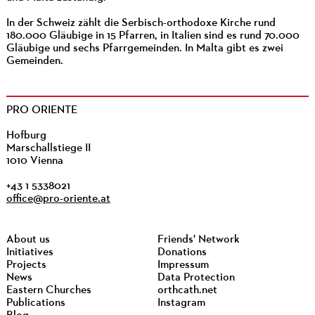
In der Schweiz zählt die Serbisch-orthodoxe Kirche rund
180.000 Gläubige in 15 Pfarren, in Italien sind es rund 70.000
Gläubige und sechs Pfarrgemeinden. In Malta gibt es zwei
Gemeinden.
PRO ORIENTE
Hofburg
Marschallstiege II
1010 Vienna
+43 1 5338021
office@pro-oriente.at
About us
Friends' Network
Initiatives
Donations
Projects
Impressum
News
Data Protection
Eastern Churches
orthcath.net
Publications
Instagram