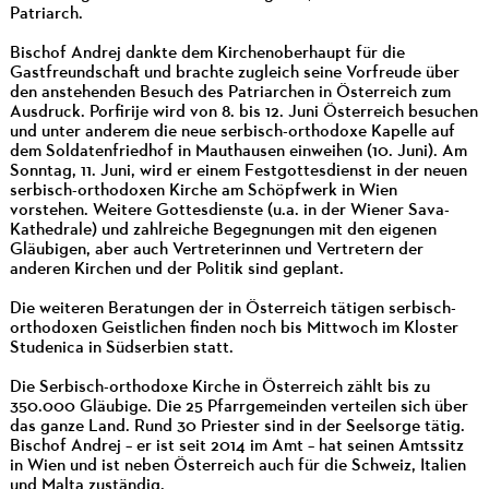
Patriarch.
Bischof Andrej dankte dem Kirchenoberhaupt für die
Gastfreundschaft und brachte zugleich seine Vorfreude über
den anstehenden Besuch des Patriarchen in Österreich zum
Ausdruck. Porfirije wird von 8. bis 12. Juni Österreich besuchen
und unter anderem die neue serbisch-orthodoxe Kapelle auf
dem Soldatenfriedhof in Mauthausen einweihen (10. Juni). Am
Sonntag, 11. Juni, wird er einem Festgottesdienst in der neuen
serbisch-orthodoxen Kirche am Schöpfwerk in Wien
vorstehen. Weitere Gottesdienste (u.a. in der Wiener Sava-
Kathedrale) und zahlreiche Begegnungen mit den eigenen
Gläubigen, aber auch Vertreterinnen und Vertretern der
anderen Kirchen und der Politik sind geplant.
Die weiteren Beratungen der in Österreich tätigen serbisch-
orthodoxen Geistlichen finden noch bis Mittwoch im Kloster
Studenica in Südserbien statt.
Die Serbisch-orthodoxe Kirche in Österreich zählt bis zu
350.000 Gläubige. Die 25 Pfarrgemeinden verteilen sich über
das ganze Land. Rund 30 Priester sind in der Seelsorge tätig.
Bischof Andrej – er ist seit 2014 im Amt – hat seinen Amtssitz
in Wien und ist neben Österreich auch für die Schweiz, Italien
und Malta zuständig.