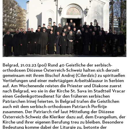
Belgrad, 21.02.23 (poi) Rund 40 Geistliche der serbisch-
orthodoxen Diözese Österreich-Schweiz halten sich derzeit
gemeinsam mit ihrem Bischof Andrej (Cilerdzic) zu spirituellen
Vertiefungen und einer mehrtägigen Arbeitsklausur in Serbien
auf. Am Wochenende reisten die Priester und Diakone zuerst
nach Belgrad, wo sie in der Kirche St. Sava im Stadtteil Vracar
einen Gedenkgottesdienst für den früheren serbischen
Patriarchen Irinej feierten. In Belgrad trafen die Geistlichen
auch mit dem serbisch-orthodoxen Patriarch Porfirije
zusammen. Der Patriarch rief laut Mitteilung der Diözese
Österreich-Schweiz die Kleriker dazu auf, dem Evangelium, der
Kirche und ihrer eigenen Berufung treu zu bleiben. Besondere
Bedeutung komme dabei der Liturgie zu, betonte der