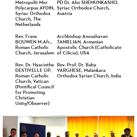
Metropolit Mor
PD Dr. Aho SHEMUNKASHO,
Polycarpus AYDIN,
Syriac Orthodox Church,
Syriac Orthodox
Austria
Church, The
Netherlands
Rev. Frans
Archbishop Anoushavan
BOUWEN M.Afr.,
TANIELIAN, Armenian
Roman Catholic
Apostolic Church (Catholicate
Church, Jerusalem
of Cilicia), USA
Rev. Dr. Hyacinthe
Rev. Prof. Dr. Baby
DESTIVELLE OP,
VARGHESE, Malankara
Roman Catholic
Orthodox Syrian Church, India
Church, Vatican
(Pontifical Council
for Promoting
Christian
Unity/Observer)