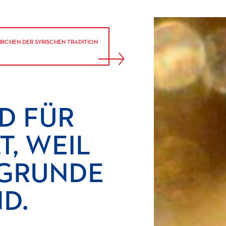
IRCHEN DER SYRISCHEN TRADITION
ND
FÜR
T,
WEIL
GRUNDE
ND.