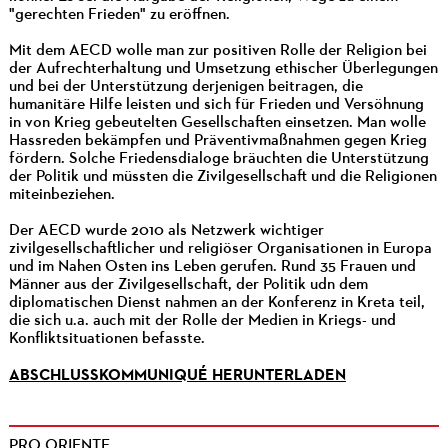
"gerechten Frieden" zu eröffnen.
Mit dem AECD wolle man zur positiven Rolle der Religion bei
der Aufrechterhaltung und Umsetzung ethischer Überlegungen
und bei der Unterstützung derjenigen beitragen, die
humanitäre Hilfe leisten und sich für Frieden und Versöhnung
in von Krieg gebeutelten Gesellschaften einsetzen. Man wolle
Hassreden bekämpfen und Präventivmaßnahmen gegen Krieg
fördern. Solche Friedensdialoge bräuchten die Unterstützung
der Politik und müssten die Zivilgesellschaft und die Religionen
miteinbeziehen.
Der AECD wurde 2010 als Netzwerk wichtiger
zivilgesellschaftlicher und religiöser Organisationen in Europa
und im Nahen Osten ins Leben gerufen. Rund 35 Frauen und
Männer aus der Zivilgesellschaft, der Politik udn dem
diplomatischen Dienst nahmen an der Konferenz in Kreta teil,
die sich u.a. auch mit der Rolle der Medien in Kriegs- und
Konfliktsituationen befasste.
ABSCHLUSSKOMMUNIQUÉ HERUNTERLADEN
PRO ORIENTE