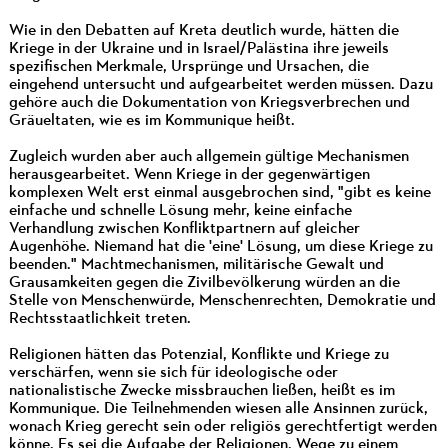
Wie in den Debatten auf Kreta deutlich wurde, hätten die
Kriege in der Ukraine und in Israel/Palästina ihre jeweils
spezifischen Merkmale, Ursprünge und Ursachen, die
eingehend untersucht und aufgearbeitet werden müssen. Dazu
gehöre auch die Dokumentation von Kriegsverbrechen und
Gräueltaten, wie es im Kommunique heißt.
Zugleich wurden aber auch allgemein gültige Mechanismen
herausgearbeitet. Wenn Kriege in der gegenwärtigen
komplexen Welt erst einmal ausgebrochen sind, "gibt es keine
einfache und schnelle Lösung mehr, keine einfache
Verhandlung zwischen Konfliktpartnern auf gleicher
Augenhöhe. Niemand hat die 'eine' Lösung, um diese Kriege zu
beenden." Machtmechanismen, militärische Gewalt und
Grausamkeiten gegen die Zivilbevölkerung würden an die
Stelle von Menschenwürde, Menschenrechten, Demokratie und
Rechtsstaatlichkeit treten.
Religionen hätten das Potenzial, Konflikte und Kriege zu
verschärfen, wenn sie sich für ideologische oder
nationalistische Zwecke missbrauchen ließen, heißt es im
Kommunique. Die Teilnehmenden wiesen alle Ansinnen zurück,
wonach Krieg gerecht sein oder religiös gerechtfertigt werden
könne. Es sei die Aufgabe der Religionen, Wege zu einem