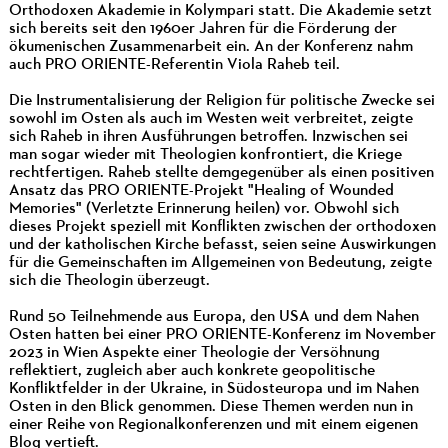
Orthodoxen Akademie in Kolympari statt. Die Akademie setzt
sich bereits seit den 1960er Jahren für die Förderung der
ökumenischen Zusammenarbeit ein. An der Konferenz nahm
auch PRO ORIENTE-Referentin Viola Raheb teil.
Die Instrumentalisierung der Religion für politische Zwecke sei
sowohl im Osten als auch im Westen weit verbreitet, zeigte
sich Raheb in ihren Ausführungen betroffen. Inzwischen sei
man sogar wieder mit Theologien konfrontiert, die Kriege
rechtfertigen. Raheb stellte demgegenüber als einen positiven
Ansatz das PRO ORIENTE-Projekt "Healing of Wounded
Memories" (Verletzte Erinnerung heilen) vor. Obwohl sich
dieses Projekt speziell mit Konflikten zwischen der orthodoxen
und der katholischen Kirche befasst, seien seine Auswirkungen
für die Gemeinschaften im Allgemeinen von Bedeutung, zeigte
sich die Theologin überzeugt.
Rund 50 Teilnehmende aus Europa, den USA und dem Nahen
Osten hatten bei einer PRO ORIENTE-Konferenz im November
2023 in Wien Aspekte einer Theologie der Versöhnung
reflektiert, zugleich aber auch konkrete geopolitische
Konfliktfelder in der Ukraine, in Südosteuropa und im Nahen
Osten in den Blick genommen. Diese Themen werden nun in
einer Reihe von Regionalkonferenzen und mit einem eigenen
Blog vertieft.