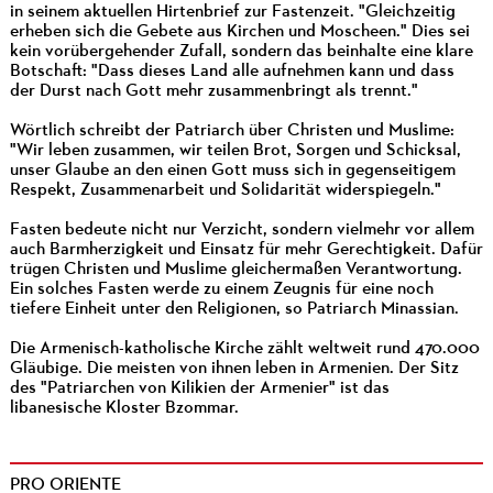
in seinem aktuellen Hirtenbrief zur Fastenzeit. "Gleichzeitig
erheben sich die Gebete aus Kirchen und Moscheen." Dies sei
kein vorübergehender Zufall, sondern das beinhalte eine klare
Botschaft: "Dass dieses Land alle aufnehmen kann und dass
der Durst nach Gott mehr zusammenbringt als trennt."
Wörtlich schreibt der Patriarch über Christen und Muslime:
"Wir leben zusammen, wir teilen Brot, Sorgen und Schicksal,
unser Glaube an den einen Gott muss sich in gegenseitigem
Respekt, Zusammenarbeit und Solidarität widerspiegeln."
Fasten bedeute nicht nur Verzicht, sondern vielmehr vor allem
auch Barmherzigkeit und Einsatz für mehr Gerechtigkeit. Dafür
trügen Christen und Muslime gleichermaßen Verantwortung.
Ein solches Fasten werde zu einem Zeugnis für eine noch
tiefere Einheit unter den Religionen, so Patriarch Minassian.
Die Armenisch-katholische Kirche zählt weltweit rund 470.000
Gläubige. Die meisten von ihnen leben in Armenien. Der Sitz
des "Patriarchen von Kilikien der Armenier" ist das
libanesische Kloster Bzommar.
PRO ORIENTE